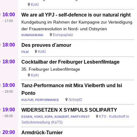
KoKi
16:00
We are all YPJ - self-defence is our natural right
-
17:00
Kundgebung im Rahmen der Kampagne zur Verteidigung
der Frauenrevolution in Nord- und Ostsyrien
Europaplatz
KUNDGEBUNG
18:00
Des preuves d’amour
KoKi
FILM
18:00
Cocktailbar der Freiburger Lesbenfilmtage
35. Freiburger Lesbenfilmtage
KoKi
18:00
Tanz-Performance mit Mira Vielberth und Isi
-
19:00
Ponto
Schopf2
KULTUR, PERFORMANCE
19:00
WIDERSETZEN X SYMPULS SOLIPARTY
-
06:00
KTS - Kulturtreff in
ESSEN, VOKÜ, KÜFA, KONZERT, PARTY/FEST
Selbstverwaltung (KaTS)
20:00
Armdrück-Turnier