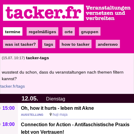
Direkt
zum
Inhalt
termine
regelmäßiges
orte
gruppen
Main
navigation
was ist tacker?
tags
how to tacker
anderswo
tacker-tags
15.07. 10:17
wusstest du schon, dass du veranstaltungen nach themen filtern
kannst?
tacker.fr/tags
12.05.
Dienstag
15:00
Oh, how it hurts - leben mit Akne
huji maja
AUSSTELLUNG
18:00
Connection for Action - Antifaschistische Praxis
lebt von Vertrauen!