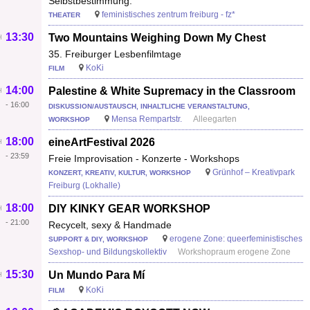
Selbstbestimmung.
feministisches zentrum freiburg - fz*
THEATER
13:30
Two Mountains Weighing Down My Chest
35. Freiburger Lesbenfilmtage
KoKi
FILM
14:00
Palestine & White Supremacy in the Classroom
-
16:00
DISKUSSION/AUSTAUSCH, INHALTLICHE VERANSTALTUNG,
Mensa Rempartstr.
Alleegarten
WORKSHOP
18:00
eineArtFestival 2026
-
23:59
Freie Improvisation - Konzerte - Workshops
Grünhof – Kreativpark
KONZERT, KREATIV, KULTUR, WORKSHOP
Freiburg (Lokhalle)
18:00
DIY KINKY GEAR WORKSHOP
-
21:00
Recycelt, sexy & Handmade
erogene Zone: queerfeministisches
SUPPORT & DIY, WORKSHOP
Sexshop- und Bildungskollektiv
Workshopraum erogene Zone
15:30
Un Mundo Para Mí
KoKi
FILM