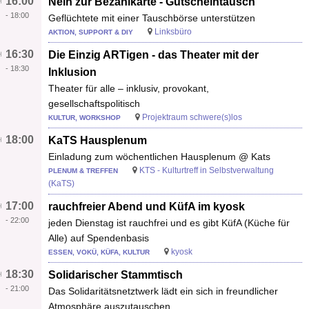
16:00
Nein zur Bezahlkarte - Gutscheintausch
-
18:00
Geflüchtete mit einer Tauschbörse unterstützen
Linksbüro
AKTION, SUPPORT & DIY
16:30
Die Einzig ARTigen - das Theater mit der
-
18:30
Inklusion
Theater für alle – inklusiv, provokant,
gesellschaftspolitisch
Projektraum schwere(s)los
KULTUR, WORKSHOP
18:00
KaTS Hausplenum
Einladung zum wöchentlichen Hausplenum @ Kats
KTS - Kulturtreff in Selbstverwaltung
PLENUM & TREFFEN
(KaTS)
17:00
rauchfreier Abend und KüfA im kyosk
-
22:00
jeden Dienstag ist rauchfrei und es gibt KüfA (Küche für
Alle) auf Spendenbasis
kyosk
ESSEN, VOKÜ, KÜFA, KULTUR
18:30
Solidarischer Stammtisch
-
21:00
Das Solidaritätsnetztwerk lädt ein sich in freundlicher
Atmosphäre auszutauschen