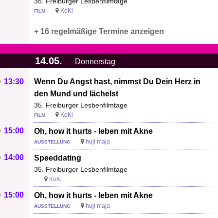
35. Freiburger Lesbenfilmtage
KoKi
FILM
+ 16 regelmäßige Termine anzeigen
14.05.
Donnerstag
13:30
Wenn Du Angst hast, nimmst Du Dein Herz in
den Mund und lächelst
35. Freiburger Lesbenfilmtage
KoKi
FILM
15:00
Oh, how it hurts - leben mit Akne
huji maja
AUSSTELLUNG
14:00
Speeddating
35. Freiburger Lesbenfilmtage
KoKi
15:00
Oh, how it hurts - leben mit Akne
huji maja
AUSSTELLUNG