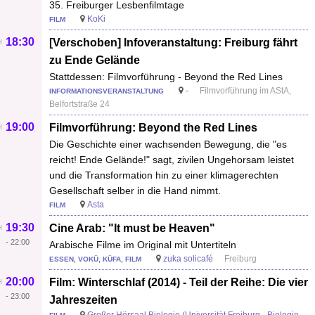
35. Freiburger Lesbenfilmtage
KoKi
FILM
18:30
[Verschoben] Infoveranstaltung: Freiburg fährt
zu Ende Gelände
Stattdessen: Filmvorführung - Beyond the Red Lines
-
Filmvorführung im AStA,
INFORMATIONSVERANSTALTUNG
Belfortstraße 24
19:00
Filmvorführung: Beyond the Red Lines
Die Geschichte einer wachsenden Bewegung, die "es
reicht! Ende Gelände!" sagt, zivilen Ungehorsam leistet
und die Transformation hin zu einer klimagerechten
Gesellschaft selber in die Hand nimmt.
Asta
FILM
19:30
Cine Arab: "It must be Heaven"
-
22:00
Arabische Filme im Original mit Untertiteln
zuka solicafé
Freiburg
ESSEN, VOKÜ, KÜFA, FILM
20:00
Film: Winterschlaf (2014) - Teil der Reihe: Die vier
-
23:00
Jahreszeiten
Großer Hörsaal Biologie (Universität Freiburg - Biologie