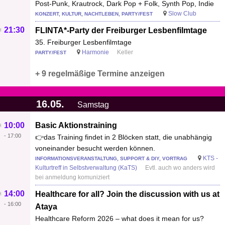
Post-Punk, Krautrock, Dark Pop + Folk, Synth Pop, Indie
Slow Club
KONZERT, KULTUR, NACHTLEBEN, PARTY/FEST
21:30
FLINTA*-Party der Freiburger Lesbenfilmtage
35. Freiburger Lesbenfilmtage
Harmonie
Keller
PARTY/FEST
+ 9 regelmäßige Termine anzeigen
16.05.
Samstag
10:00
Basic Aktionstraining
-
17:00
👉das Training findet in 2 Blöcken statt, die unabhängig
voneinander besucht werden können.
KTS -
INFORMATIONSVERANSTALTUNG, SUPPORT & DIY, VORTRAG
Kulturtreff in Selbstverwaltung (KaTS)
Evtl. auch wo anders wird
bei anmeldung komuniziert
14:00
Healthcare for all? Join the discussion with us at
-
16:00
Ataya
Healthcare Reform 2026 – what does it mean for us?