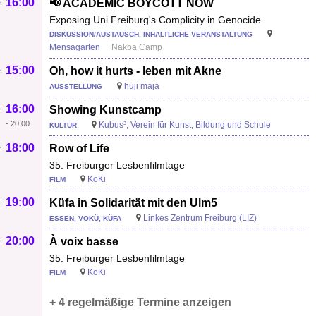
16:00
📢 ACADEMIC BOYCOTT NOW
Exposing Uni Freiburg's Complicity in Genocide
DISKUSSION/AUSTAUSCH, INHALTLICHE VERANSTALTUNG
Mensagarten
Nakba Camp
15:00
Oh, how it hurts - leben mit Akne
huji maja
AUSSTELLUNG
16:00
Showing Kunstcamp
-
20:00
Kubus³, Verein für Kunst, Bildung und Schule
KULTUR
18:00
Row of Life
35. Freiburger Lesbenfilmtage
KoKi
FILM
19:00
Küfa in Solidarität mit den Ulm5
Linkes Zentrum Freiburg (LIZ)
ESSEN, VOKÜ, KÜFA
20:00
À voix basse
35. Freiburger Lesbenfilmtage
KoKi
FILM
+ 4 regelmäßige Termine anzeigen