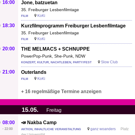
16:00
Jone, batzuetan
35. Freiburger Lesbenfilmtage
KoKi
FILM
18:30
Kurzfilmprogramm Freiburger Lesbenfilmtage
35. Freiburger Lesbenfilmtage
KoKi
FILM
20:00
THE MELMACS + SCHNUPPE
PowerPop-Punk, She-Punk, NDW
Slow Club
KONZERT, KULTUR, NACHTLEBEN, PARTY/FEST
21:00
Outerlands
KoKi
FILM
+ 16 regelmäßige Termine anzeigen
15.05.
Freitag
08:00
📣 Nakba Camp
-
22:00
ganz woanders
Platz
AKTION, INHALTLICHE VERANSTALTUNG
der Universität