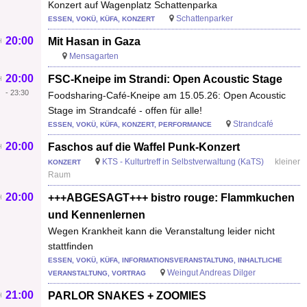
Konzert auf Wagenplatz Schattenparka
Schattenparker
ESSEN, VOKÜ, KÜFA, KONZERT
20:00
Mit Hasan in Gaza
Mensagarten
20:00
FSC-Kneipe im Strandi: Open Acoustic Stage
-
23:30
Foodsharing-Café-Kneipe am 15.05.26: Open Acoustic
Stage im Strandcafé - offen für alle!
Strandcafé
ESSEN, VOKÜ, KÜFA, KONZERT, PERFORMANCE
20:00
Faschos auf die Waffel Punk-Konzert
KTS - Kulturtreff in Selbstverwaltung (KaTS)
kleiner
KONZERT
Raum
20:00
+++ABGESAGT+++ bistro rouge: Flammkuchen
und Kennenlernen
Wegen Krankheit kann die Veranstaltung leider nicht
stattfinden
ESSEN, VOKÜ, KÜFA, INFORMATIONSVERANSTALTUNG, INHALTLICHE
Weingut Andreas Dilger
VERANSTALTUNG, VORTRAG
21:00
PARLOR SNAKES + ZOOMIES