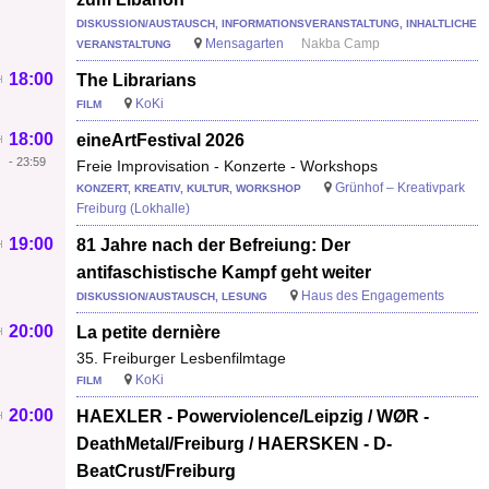
DISKUSSION/AUSTAUSCH, INFORMATIONSVERANSTALTUNG, INHALTLICHE
Mensagarten
Nakba Camp
VERANSTALTUNG
18:00
The Librarians
KoKi
FILM
18:00
eineArtFestival 2026
-
23:59
Freie Improvisation - Konzerte - Workshops
Grünhof – Kreativpark
KONZERT, KREATIV, KULTUR, WORKSHOP
Freiburg (Lokhalle)
19:00
81 Jahre nach der Befreiung: Der
antifaschistische Kampf geht weiter
Haus des Engagements
DISKUSSION/AUSTAUSCH, LESUNG
20:00
La petite dernière
35. Freiburger Lesbenfilmtage
KoKi
FILM
20:00
HAEXLER - Powerviolence/Leipzig / WØR -
DeathMetal/Freiburg / HAERSKEN - D-
BeatCrust/Freiburg