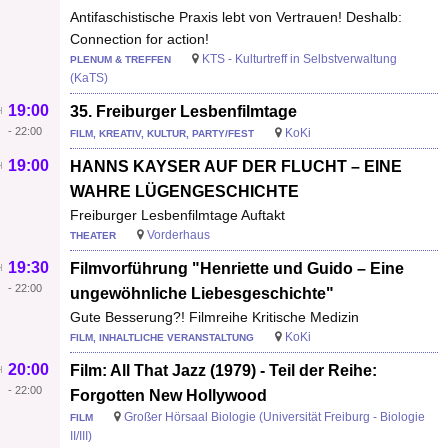
Antifaschistische Praxis lebt von Vertrauen! Deshalb:
Connection for action!
KTS - Kulturtreff in Selbstverwaltung
PLENUM & TREFFEN
(KaTS)
19:00
35. Freiburger Lesbenfilmtage
-
22:00
KoKi
FILM, KREATIV, KULTUR, PARTY/FEST
19:00
HANNS KAYSER AUF DER FLUCHT – EINE
WAHRE LÜGENGESCHICHTE
Freiburger Lesbenfilmtage Auftakt
Vorderhaus
THEATER
19:30
Filmvorführung "Henriette und Guido – Eine
-
22:00
ungewöhnliche Liebesgeschichte"
Gute Besserung?! Filmreihe Kritische Medizin
KoKi
FILM, INHALTLICHE VERANSTALTUNG
20:00
Film: All That Jazz (1979) - Teil der Reihe:
-
22:00
Forgotten New Hollywood
Großer Hörsaal Biologie (Universität Freiburg - Biologie
FILM
II/III)