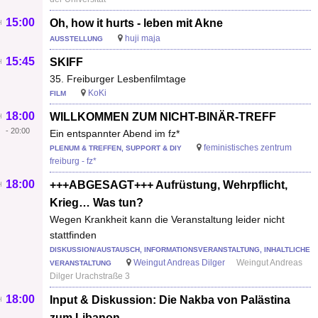
15:00
Oh, how it hurts - leben mit Akne
huji maja
AUSSTELLUNG
15:45
SKIFF
35. Freiburger Lesbenfilmtage
KoKi
FILM
18:00
WILLKOMMEN ZUM NICHT-BINÄR-TREFF
-
20:00
Ein entspannter Abend im fz*
feministisches zentrum
PLENUM & TREFFEN, SUPPORT & DIY
freiburg - fz*
18:00
+++ABGESAGT+++ Aufrüstung, Wehrpflicht,
Krieg… Was tun?
Wegen Krankheit kann die Veranstaltung leider nicht
stattfinden
DISKUSSION/AUSTAUSCH, INFORMATIONSVERANSTALTUNG, INHALTLICHE
Weingut Andreas Dilger
Weingut Andreas
VERANSTALTUNG
Dilger Urachstraße 3
18:00
Input & Diskussion: Die Nakba von Palästina
zum Libanon