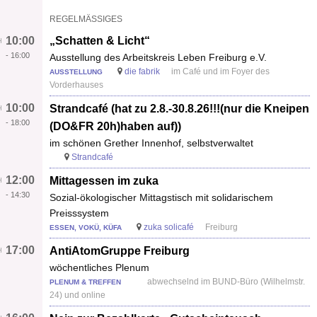
REGELMÄSSIGES
10:00
„Schatten & Licht“
-
16:00
Ausstellung des Arbeitskreis Leben Freiburg e.V.
die fabrik
im Café und im Foyer des
AUSSTELLUNG
Vorderhauses
10:00
Strandcafé (hat zu 2.8.-30.8.26!!!(nur die Kneipen
-
18:00
(DO&FR 20h)haben auf))
im schönen Grether Innenhof, selbstverwaltet
Strandcafé
12:00
Mittagessen im zuka
-
14:30
Sozial-ökologischer Mittagstisch mit solidarischem
Preisssystem
zuka solicafé
Freiburg
ESSEN, VOKÜ, KÜFA
17:00
AntiAtomGruppe Freiburg
wöchentliches Plenum
abwechselnd im BUND-Büro (Wilhelmstr.
PLENUM & TREFFEN
24) und online