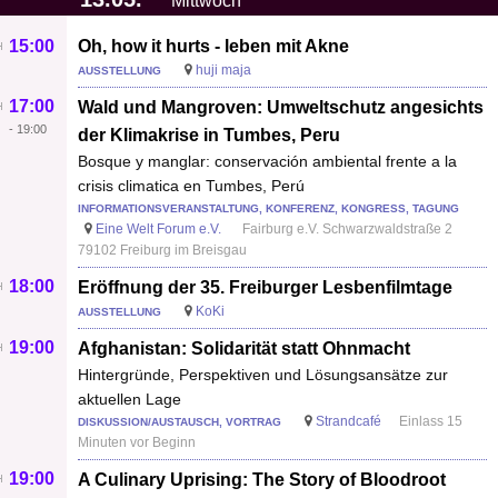
Mittwoch
15:00
Oh, how it hurts - leben mit Akne
huji maja
AUSSTELLUNG
17:00
Wald und Mangroven: Umweltschutz angesichts
-
19:00
der Klimakrise in Tumbes, Peru
Bosque y manglar: conservación ambiental frente a la
crisis climatica en Tumbes, Perú
INFORMATIONSVERANSTALTUNG, KONFERENZ, KONGRESS, TAGUNG
Eine Welt Forum e.V.
Fairburg e.V. Schwarzwaldstraße 2
79102 Freiburg im Breisgau
18:00
Eröffnung der 35. Freiburger Lesbenfilmtage
KoKi
AUSSTELLUNG
19:00
Afghanistan: Solidarität statt Ohnmacht
Hintergründe, Perspektiven und Lösungsansätze zur
aktuellen Lage
Strandcafé
Einlass 15
DISKUSSION/AUSTAUSCH, VORTRAG
Minuten vor Beginn
19:00
A Culinary Uprising: The Story of Bloodroot