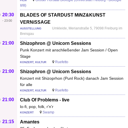
FILM
II/III)
20:30
BLADES OF STARDUST MiNZ&KUNST
-
23:00
VERNiSSAGE
Umkleide, Merianstraße 5, 79098 Freiburg im
AUSSTELLUNG
Breisgau
21:00
Shizophron @ Unicorn Sessions
Punk Konzert mit anschließender Jam Session / Open
Stage
Ruefetto
KONZERT, KULTUR
21:00
Shizophron @ Unicorn Sessions
Konzert mit Shizoprhon (Punl Rock) danach Jam Session
für alle
Ruefetto
KONZERT, KULTUR
21:00
Club Of Problems - live
lo-fi, pop, folk, r'n'r
Swamp
KONZERT
21:15
Amantes