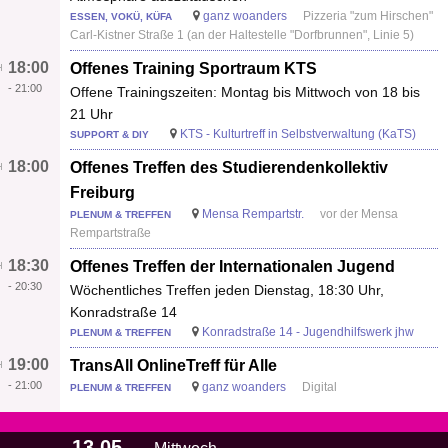
ganz woanders
Pizzeria "zum Hirschen"
ESSEN, VOKÜ, KÜFA
Carl-Kistner Straße 1 (an der Haltestelle "Dorfbrunnen", Linie 5)
18:00
Offenes Training Sportraum KTS
-
21:00
Offene Trainingszeiten: Montag bis Mittwoch von 18 bis
21 Uhr
KTS - Kulturtreff in Selbstverwaltung (KaTS)
SUPPORT & DIY
18:00
Offenes Treffen des Studierendenkollektiv
Freiburg
Mensa Rempartstr.
vor der Mensa
PLENUM & TREFFEN
Rempartstraße
18:30
Offenes Treffen der Internationalen Jugend
-
20:30
Wöchentliches Treffen jeden Dienstag, 18:30 Uhr,
Konradstraße 14
Konradstraße 14 - Jugendhilfswerk jhw
PLENUM & TREFFEN
19:00
TransAll OnlineTreff für Alle
-
21:00
ganz woanders
Digital
PLENUM & TREFFEN
13.05.