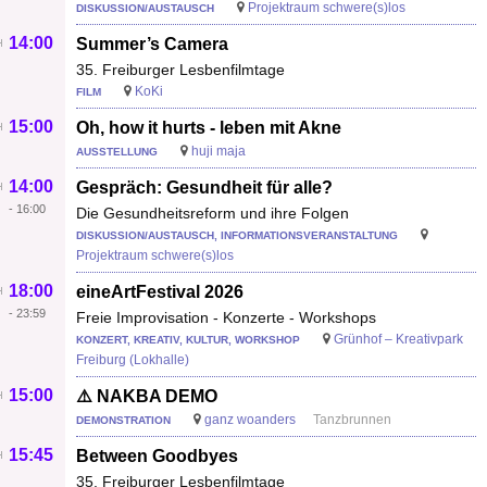
Projektraum schwere(s)los
DISKUSSION/AUSTAUSCH
14:00
Summer’s Camera
35. Freiburger Lesbenfilmtage
KoKi
FILM
15:00
Oh, how it hurts - leben mit Akne
huji maja
AUSSTELLUNG
14:00
Gespräch: Gesundheit für alle?
-
16:00
Die Gesundheitsreform und ihre Folgen
DISKUSSION/AUSTAUSCH, INFORMATIONSVERANSTALTUNG
Projektraum schwere(s)los
18:00
eineArtFestival 2026
-
23:59
Freie Improvisation - Konzerte - Workshops
Grünhof – Kreativpark
KONZERT, KREATIV, KULTUR, WORKSHOP
Freiburg (Lokhalle)
15:00
⚠️ NAKBA DEMO
ganz woanders
Tanzbrunnen
DEMONSTRATION
15:45
Between Goodbyes
35. Freiburger Lesbenfilmtage