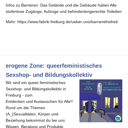
Infos zu Barrieren: Das Gelände und die Gebäude haben Alle
stufenlose Zugänge, Aufzüge und behindertengerechte Toiletten
Mehr: https://www.fabrik-freiburg.de/ueber-uns/barrierefreiheit
erogene Zone: queerfeministisches
Sexshop- und Bildungskollektiv
Wir sind ein queer-feministisches
Sexshop-
und Bildungskollektiv in
Freiburg - zum
Entdecken und Austauschen f
ü
r Alle!!
Rund
um die Themen
(A_)Sexualit
ä
ten, K
ö
rper und
Beziehung bekommst du bei uns
Wissen,
Beratung und Produkte.