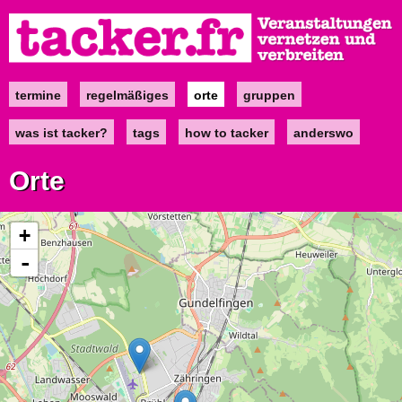
Direkt
zum
Inhalt
termine
regelmäßiges
orte
gruppen
Main
navigation
was ist tacker?
tags
how to tacker
anderswo
Orte
+
-