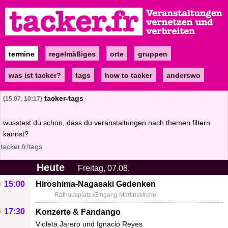
Direkt
zum
Inhalt
termine
regelmäßiges
orte
gruppen
Main
navigation
was ist tacker?
tags
how to tacker
anderswo
tacker-tags
15.07. 10:17
wusstest du schon, dass du veranstaltungen nach themen filtern
kannst?
tacker.fr/tags
Heute
Freitag, 07.08.
15:00
Hiroshima-Nagasaki Gedenken
Rathausplatz /Eingang Martinskirche
17:30
Konzerte & Fandango
Violeta Jarero und Ignacio Reyes