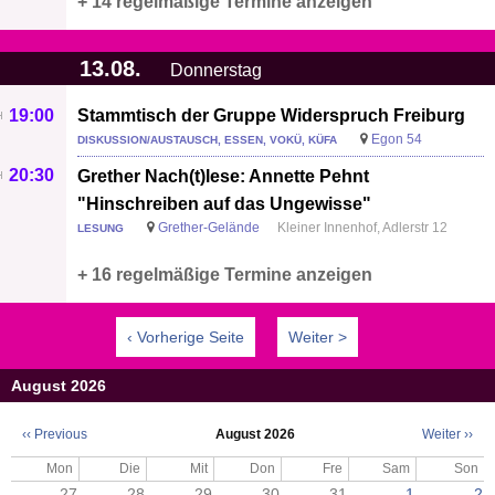
+ 14 regelmäßige Termine anzeigen
13.08.
Donnerstag
19:00
Stammtisch der Gruppe Widerspruch Freiburg
Egon 54
DISKUSSION/AUSTAUSCH, ESSEN, VOKÜ, KÜFA
20:30
Grether Nach(t)lese: Annette Pehnt
"Hinschreiben auf das Ungewisse"
Grether-Gelände
Kleiner Innenhof, Adlerstr 12
LESUNG
+ 16 regelmäßige Termine anzeigen
‹ Vorherige Seite
Weiter >
August 2026
‹‹
Previous
August 2026
Weiter
››
Seitennummerierung
Mon
Die
Mit
Don
Fre
Sam
Son
27
28
29
30
31
1
2