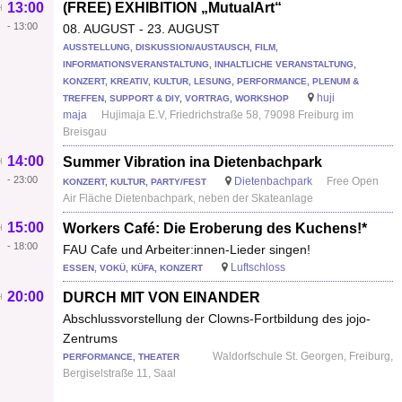
13:00
(FREE) EXHIBITION „MutualArt“
-
13:00
08. AUGUST - 23. AUGUST
AUSSTELLUNG, DISKUSSION/AUSTAUSCH, FILM,
INFORMATIONSVERANSTALTUNG, INHALTLICHE VERANSTALTUNG,
KONZERT, KREATIV, KULTUR, LESUNG, PERFORMANCE, PLENUM &
huji
TREFFEN, SUPPORT & DIY, VORTRAG, WORKSHOP
maja
Hujimaja E.V, Friedrichstraße 58, 79098 Freiburg im
Breisgau
14:00
Summer Vibration ina Dietenbachpark
-
23:00
Dietenbachpark
Free Open
KONZERT, KULTUR, PARTY/FEST
Air Fläche Dietenbachpark, neben der Skateanlage
15:00
Workers Café: Die Eroberung des Kuchens!*
-
18:00
FAU Cafe und Arbeiter:innen-Lieder singen!
Luftschloss
ESSEN, VOKÜ, KÜFA, KONZERT
20:00
DURCH MIT VON EINANDER
Abschlussvorstellung der Clowns-Fortbildung des jojo-
Zentrums
Waldorfschule St. Georgen, Freiburg,
PERFORMANCE, THEATER
Bergiselstraße 11, Saal