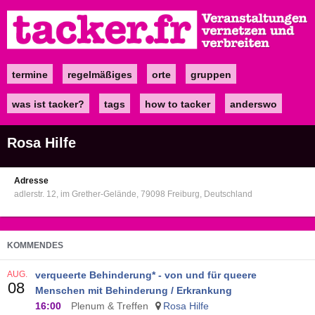
Direkt
zum
Inhalt
termine
regelmäßiges
orte
gruppen
Main
navigation
was ist tacker?
tags
how to tacker
anderswo
Rosa Hilfe
Adresse
adlerstr. 12
im Grether-Gelände
79098
Freiburg
Deutschland
KOMMENDES
AUG.
verqueerte Behinderung* - von und für queere
08
Menschen mit Behinderung / Erkrankung
16:00
Plenum & Treffen
Rosa Hilfe