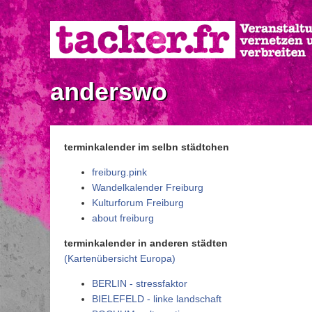
Direkt
zum
Inhalt
anderswo
terminkalender im selbn städtchen
freiburg.pink
Wandelkalender Freiburg
Kulturforum Freiburg
about freiburg
terminkalender in anderen städten
(Kartenübersicht Europa)
BERLIN - stressfaktor
BIELEFELD - linke landschaft