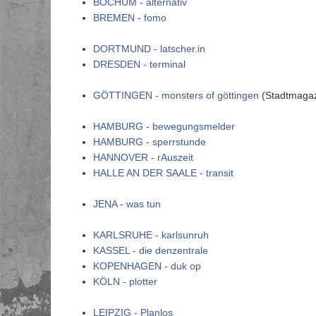
BOCHUM - alternativ
BREMEN - fomo
DORTMUND - latscher.in
DRESDEN - terminal
GÖTTINGEN - monsters of göttingen
(Stadtmagazi
HAMBURG - bewegungsmelder
HAMBURG - sperrstunde
HANNOVER - rAuszeit
HALLE AN DER SAALE - transit
JENA - was tun
KARLSRUHE - karlsunruh
KASSEL - die denzentrale
KOPENHAGEN - duk op
KÖLN - plotter
LEIPZIG - Planlos