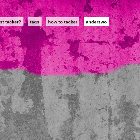
st tacker?
tags
how to tacker
anderswo