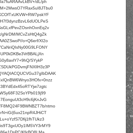
a7fuARAAvLkBV+/dL/ph
MM+2MwsO7YRax5uI8JTbu0
t8KCOfTxUKVW+RW7pskYF
uH7f3dynzBzvL6dUOLPeS
SsGLxfPevZOsnhOxnEq2v
t/gNrDM/MCvZsHtQ4gZk
0ZSwoP//o+Q6erf/XI2o
7CaNriQIsNy00G9LFONY
eUP0kDKBe3VrBBALjXn
G0y8avlY7+9hQ/SYykP
ZSDUkPGDvmjFNXIlH3z3P
wQYAQIACQUCVGu37gIbDAAK
CxIQnBW6Wnyo3HOfx+0nzz
3BYdEdx45oRTYjw7zgtc
1WSy68F32SoYPb019j99
7EonguUt3cH9c6jKnJvG
YF8MQ24F9BWNBZT7b/ntmo
N+iG/j5ux21npR4JHiCT
+oYzfS7Dfij1fhTUkz3
is9T3gxUOy1IM5VY3rMY9
86e1DsPC/KfirBO8LMa