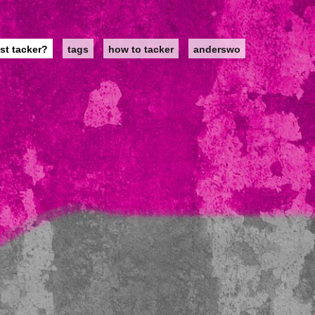
st tacker?
tags
how to tacker
anderswo