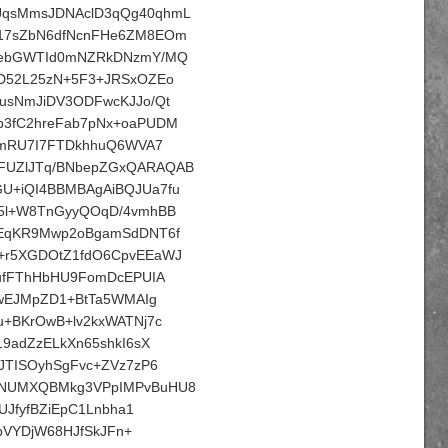
JqsMmsJDNAclD3qQg40qhmL
917sZbN6dfNcnFHe6ZM8EOm
laebGWTId0mNZRkDNzmY/MQ
7D52L25zN+5F3+JRSxOZEo
usNmJiDV3ODFwcKJJo/Qt
b3fC2hreFab7pNx+oaPUDM
lnmRU7I7FTDkhhuQ6WVA7
FUZlJTq/BNbepZGxQARAQAB
U+iQI4BBMBAgAiBQJUa7fu
B5l+W8TnGyyQOqD/4vmhBB
oEqKR9Mwp2oBgamSdDNT6f
+r5XGDOtZ1fdO6CpvEEaWJ
YufFThHbHU9FomDcEPUIA
GwEJMpZD1+BtTa5WMAIg
u+BKrOwB+lv2kxWATNj7c
9adZzELkXn65shkI6sX
JTISOyhSgFvc+ZVz7zP6
ZNUMXQBMkg3VPpIMPvBuHU8
UJfyfBZiEpC1Lnbha1
7bVYDjW68HJfSkJFn+