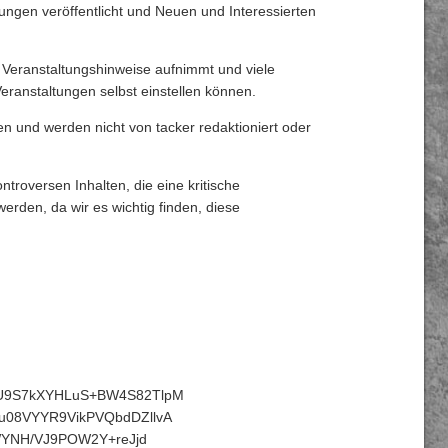
ngen veröffentlicht und Neuen und Interessierten
ie Veranstaltungshinweise aufnimmt und viele
Veranstaltungen selbst einstellen können.
n und werden nicht von tacker redaktioniert
oder
troversen Inhalten, die eine kritische
werden, da wir es wichtig finden, diese
U9S7kXYHLuS+BW4S82TlpM
08VYYR9VikPVQbdDZllvA
WYNH/VJ9POW2Y+reJjd