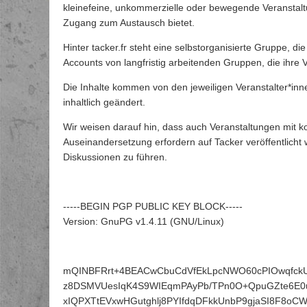
kleinefeine, unkommerzielle oder bewegende Veranstaltu
Zugang zum Austausch bietet.
H
inter tacker.fr steht eine selbstorganisierte Gruppe, d
Accounts von langfristig arbeitenden Gruppen, die ihre 
Die Inhalte kommen von den jeweiligen Veranstalter*inne
inhaltlich geändert
.
Wir weisen darauf hin, dass auch Veranstaltungen mit kon
Auseinandersetzung erfordern auf Tacker
veröffentlicht
Diskussionen zu führen.
-----BEGIN PGP PUBLIC KEY BLOCK-----
Version: GnuPG v1.4.11 (GNU/Linux)
mQINBFRrt+4BEACwCbuCdVfEkLpcNWO60cPIOwqfck
z8DSMVUesIqK4S9WIEqmPAyPb/TPn0O+QpuGZte6E0u
xIQPXTtEVxwHGutghlj8PYIfdqDFkkUnbP9gjaSI8F8oC