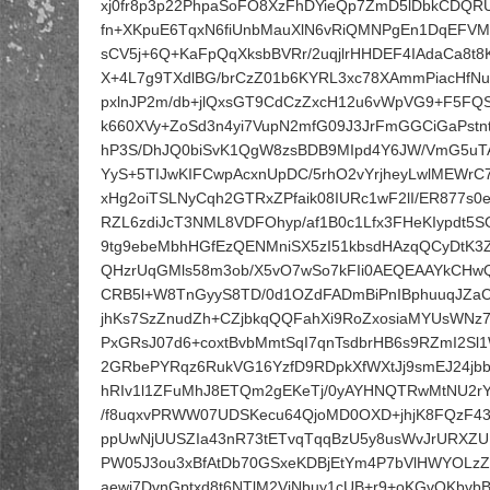
xj0fr8p3p22PhpaSoFO8XzFhDYieQp7ZmD5lDbkCDQRU
fn+XKpuE6TqxN6fiUnbMauXlN6vRiQMNPgEn1DqEFV
sCV5j+6Q+KaFpQqXksbBVRr/2uqjlrHHDEF4IAdaCa8
X+4L7g9TXdlBG/brCzZ01b6KYRL3xc78XAmmPiacHfN
pxlnJP2m/db+jlQxsGT9CdCzZxcH12u6vWpVG9+F5FQ
k660XVy+ZoSd3n4yi7VupN2mfG09J3JrFmGGCiGaPstn
hP3S/DhJQ0biSvK1QgW8zsBDB9MIpd4Y6JW/VmG5uTAA
YyS+5TIJwKIFCwpAcxnUpDC/5rhO2vYrjheyLwlMEWrC
xHg2oiTSLNyCqh2GTRxZPfaik08IURc1wF2lI/ER877s0
RZL6zdiJcT3NML8VDFOhyp/af1B0c1Lfx3FHeKIypdt5S
9tg9ebeMbhHGfEzQENMniSX5zI51kbsdHAzqQCyDtK3
QHzrUqGMls58m3ob/X5vO7wSo7kFIi0AEQEAAYkCH
CRB5l+W8TnGyyS8TD/0d1OZdFADmBiPnIBphuuqJZa
jhKs7SzZnudZh+CZjbkqQQFahXi9RoZxosiaMYUsWNz7
PxGRsJ07d6+coxtBvbMmtSqI7qnTsdbrHB6s9RZmI2Sl
2GRbePYRqz6RukVG16YzfD9RDpkXfWXtJj9smEJ24jbb
hRIv1l1ZFuMhJ8ETQm2gEKeTj/0yAYHNQTRwMtNU2r
/f8uqxvPRWW07UDSKecu64QjoMD0OXD+jhjK8FQzF43r
ppUwNjUUSZIa43nR73tETvqTqqBzU5y8usWvJrURXZULu
PW05J3ou3xBfAtDb70GSxeKDBjEtYm4P7bVlHWYOLzZ
aewi7DvnGptxd8t6NTlM2ViNbuy1cUB+r9+oKGvQKbvbB