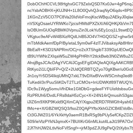
DobOChHCCVL98HghxGC79ZelxQSD7Kx0Jw+4gP6nq
ncYsbAOBHX+jKUJNH+1L8O0QvhQJraqNyO6qds+8P
1KGnZzV5CO7PC8Va20IdVoFmojKscWBqu2AEkyJ0q
nVSXgOsaeUYRlWKo7jzcs/HMtdPXZkX/A6QHKjXbVm
lsOBUmGUOqRBMK0VpnuZin3LokYu5Ey1coj1L9swtEQ
VKgtuc9eAFvW4BXizRQdLhlB5JO4V7HGQGSZ+ghwSr
mTbMdkAemfDpP/By/etaL9ym0wF4zlTJVibaksyAb8H
BbEaR+KSD1NAPRm/OCj+o2xXT5hgibT339GpUEOwQ
tB9UYWNrZXIqaW5uZW4gPHRhY2tlckBwb3N0ZW8uZG
AhsjBgsJCAcDAgYVCAIJCgsEFgIDAQIeAQIXgAAKCR
RtKyo2i1LQbIFP+Q/Z+2UdQERBTQZyo70gKBwr/u0G
Jn1oyYr5DS4IkqUMhQ7xkLT9vDXwBVvvWSCmhq0ed8
TuKediI3r/PuuSIiKDvT2TLzCMOs+InUDWKtf89TWUQ
IDc9u1Wyg5omuVfriDke1GltDbG+gdeeFYFUisfdsbsu
RzPRUh6/DvdLFRs8daH5zCyc+X+24N14rQmusihS3ga
iJIZ6m9XKP9Kxld9QXmCAjY/Xqpu2lERD7RWGfr4yah61
fMo+e+X/GBZWQSQ3/fsoZ0QAjPYftxXkhGZlCB4EVoBn
Ct3GJWZ01/6YkXkHy0aemR1BxRSg9bPUy5efCKpZD
509/ieVtzPYkNJqmxK+7BUIIKrG6nMLkut4LaJt19PA7Ox
2Jf7hHJW2iLtlvNoFVlSngf++jrM3pdZJU9gPeQ/2tXybx