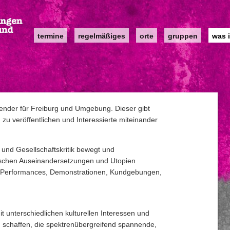
Main
termine
regelmäßiges
orte
gruppen
was i
navigation
lender für Freiburg und Umgebung. Dieser gibt
zu veröffentlichen und Interessierte miteinander
 und Gesellschaftskritik bewegt und
itischen Auseinandersetzungen und Utopien
n, Performances, Demonstrationen, Kundgebungen,
t unterschiedlichen kulturellen Interessen und
 zu schaffen, die spektrenübergreifend spannende,