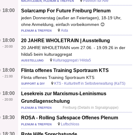
Pavillon für Alle
NACHTLEBEN, PLENUM & TREFFEN
18:00
Solarcamp For Future Freiburg Plenum
jeden Donnerstag (außer an Feiertagen), 18-19 Uhr,
ohne Anmeldung, einfach vorbeikommen 😊
Asta
PLENUM & TREFFEN
18:00
20 JAHRE WHOLETRAIN | Ausstellung
-
20:00
20 JAHRE WHOLETRAIN vom 27.06. - 19.09.26 in der
hilda5 beim kulturaggregat
Kulturaggregat / Hilda5
AUSSTELLUNG
18:00
Flinta offenes Training Sportraum KTS
-
21:00
Flinta offenes Training Sportraum KTS
KTS - Kulturtreff in Selbstverwaltung (KaTS)
SUPPORT & DIY
18:00
Lesekreis zur Marxismus-Leninismus
-
20:00
Grundlagenschulung
Freiburg (Details in Signalgruppe)
PLENUM & TREFFEN
18:30
ROSA - Rolling Safespace Offenes Plenum
Luftschloss
PLENUM & TREFFEN
18:30
Rote Hilfe Sprechstunde