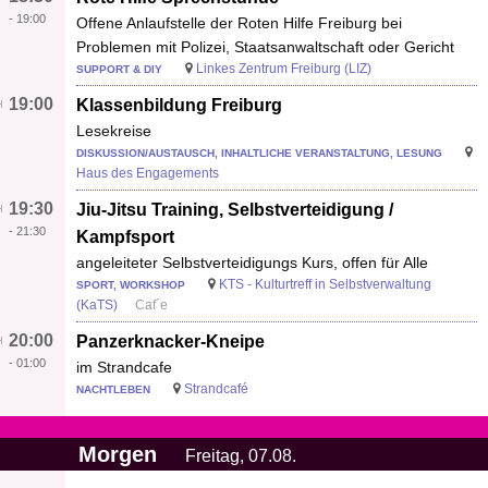
-
19:00
Offene Anlaufstelle der Roten Hilfe Freiburg bei
Problemen mit Polizei, Staatsanwaltschaft oder Gericht
Linkes Zentrum Freiburg (LIZ)
SUPPORT & DIY
19:00
Klassenbildung Freiburg
Lesekreise
DISKUSSION/AUSTAUSCH, INHALTLICHE VERANSTALTUNG, LESUNG
Haus des Engagements
19:30
Jiu-Jitsu Training, Selbstverteidigung /
-
21:30
Kampfsport
angeleiteter Selbstverteidigungs Kurs, offen für Alle
KTS - Kulturtreff in Selbstverwaltung
SPORT, WORKSHOP
(KaTS)
Caf´e
20:00
Panzerknacker-Kneipe
-
01:00
im Strandcafe
Strandcafé
NACHTLEBEN
Morgen
Freitag, 07.08.