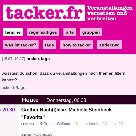
Direkt
zum
Inhalt
termine
regelmäßiges
orte
gruppen
Main
navigation
was ist tacker?
tags
how to tacker
anderswo
tacker-tags
15.07. 10:17
wusstest du schon, dass du veranstaltungen nach themen filtern
kannst?
tacker.fr/tags
Heute
Donnerstag, 06.08.
20:30
Grether Nach(t)lese: Michelle Steinbeck
"Favorita"
Grether-Gelände
Kleiner Innenhof, Adlerstr 12
LESUNG
REGELMÄSSIGES