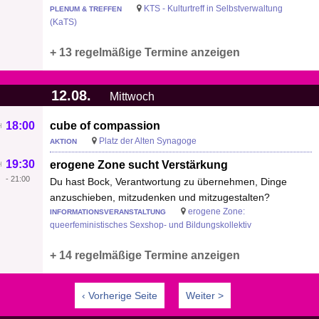
KTS - Kulturtreff in Selbstverwaltung
PLENUM & TREFFEN
(KaTS)
+ 13 regelmäßige Termine anzeigen
12.08.
Mittwoch
18:00
cube of compassion
Platz der Alten Synagoge
AKTION
19:30
erogene Zone sucht Verstärkung
-
21:00
Du hast Bock, Verantwortung zu übernehmen, Dinge
anzuschieben, mitzudenken und mitzugestalten?
erogene Zone:
INFORMATIONSVERANSTALTUNG
queerfeministisches Sexshop- und Bildungskollektiv
+ 14 regelmäßige Termine anzeigen
‹ Vorherige Seite
Weiter >