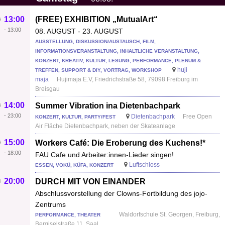
13:00
(FREE) EXHIBITION „MutualArt“
-
13:00
08. AUGUST - 23. AUGUST
AUSSTELLUNG, DISKUSSION/AUSTAUSCH, FILM,
INFORMATIONSVERANSTALTUNG, INHALTLICHE VERANSTALTUNG,
KONZERT, KREATIV, KULTUR, LESUNG, PERFORMANCE, PLENUM &
huji
TREFFEN, SUPPORT & DIY, VORTRAG, WORKSHOP
maja
Hujimaja E.V, Friedrichstraße 58, 79098 Freiburg im
Breisgau
14:00
Summer Vibration ina Dietenbachpark
-
23:00
Dietenbachpark
Free Open
KONZERT, KULTUR, PARTY/FEST
Air Fläche Dietenbachpark, neben der Skateanlage
15:00
Workers Café: Die Eroberung des Kuchens!*
-
18:00
FAU Cafe und Arbeiter:innen-Lieder singen!
Luftschloss
ESSEN, VOKÜ, KÜFA, KONZERT
20:00
DURCH MIT VON EINANDER
Abschlussvorstellung der Clowns-Fortbildung des jojo-
Zentrums
Waldorfschule St. Georgen, Freiburg,
PERFORMANCE, THEATER
Bergiselstraße 11, Saal