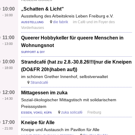
10:00
„Schatten & Licht“
-
16:00
Ausstellung des Arbeitskreis Leben Freiburg e.V.
die fabrik
im Café und im Foyer des
AUSSTELLUNG
Vorderhauses
11:00
Queerer Hobbykeller für queere Menschen in
-
13:00
Wohnungsnot
SUPPORT & DIY
10:00
Strandcafé (hat zu 2.8.-30.8.26!!!(nur die Kneipen
-
18:00
(DO&FR 20h)haben auf))
im schönen Grether Innenhof, selbstverwaltet
Strandcafé
12:00
Mittagessen im zuka
-
14:30
Sozial-ökologischer Mittagstisch mit solidarischem
Preisssystem
zuka solicafé
Freiburg
ESSEN, VOKÜ, KÜFA
17:00
Kneipe für Alle
-
21:00
Kneipe und Austausch im Pavillon für Alle