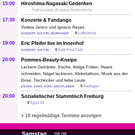
15:00
Hiroshima-Nagasaki Gedenken
Rathausplatz /Eingang Martinskirche
17:30
Konzerte & Fandango
Violeta Jarero und Ignacio Reyes
Luftschloss
KONZERT, KULTUR, WORKSHOP
19:00
Eric Pfeifer live im Innenhof
Kule Knut Club
KONZERT, KULTUR
20:00
Pommes-Beauty-Kneipe
Leckere Getränke, frische, fettige Fritten, Haare
schneiden, Nägel lackieren, Klebetattoos, Musik aus der
Dose, Tischkicker und liebe Leute.
Radlager
ESSEN, VOKÜ, KÜFA, NACHTLEBEN
20:00
Sozialistischer Stammtisch Freiburg
Egon 54
+ 10 regelmäßige Termine anzeigen
Samstag
08.08.