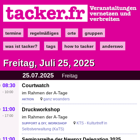
Direkt
zum
Inhalt
termine
regelmäßiges
orte
gruppen
Main
navigation
was ist tacker?
tags
how to tacker
anderswo
Freitag, Juli 25, 2025
25.07.2025
Freitag
08:30
Courtwatch
-
10:00
im Rahmen der A-Tage
ganz woanders
AKTION
11:00
Druckworkshop
-
17:00
im Rahmen der A-Tage
KTS - Kulturtreff in
SUPPORT & DIY, WORKSHOP
Selbstverwaltung (KaTS)
11:00
Seminarreihe der Newroz Delegation 2025