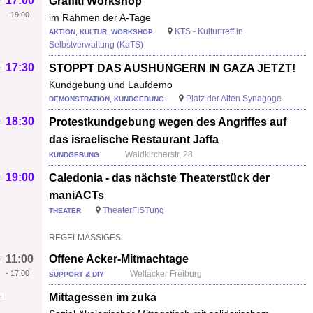
17:00
Graffiti Workshop
-
19:00
im Rahmen der A-Tage
KTS - Kulturtreff in
AKTION, KULTUR, WORKSHOP
Selbstverwaltung (KaTS)
17:30
STOPPT DAS AUSHUNGERN IN GAZA JETZT!
Kundgebung und Laufdemo
Platz der Alten Synagoge
DEMONSTRATION, KUNDGEBUNG
18:30
Protestkundgebung wegen des Angriffes auf
das israelische Restaurant Jaffa
Waldkircherstr, 28
KUNDGEBUNG
19:00
Caledonia - das nächste Theaterstück der
maniACTs
TheaterFISTung
THEATER
REGELMÄSSIGES
11:00
Offene Acker-Mitmachtage
-
17:00
Weltacker Freiburg
SUPPORT & DIY
Mittagessen im zuka