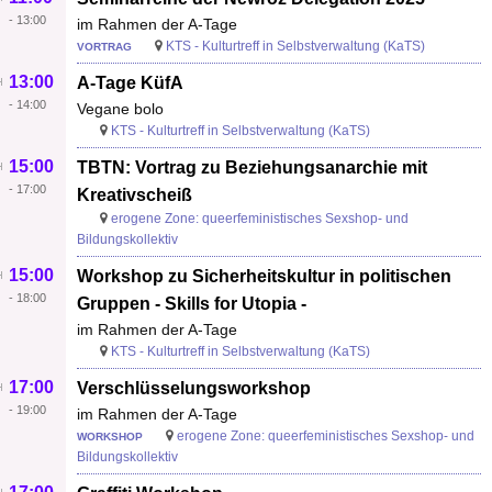
-
13:00
im Rahmen der A-Tage
KTS - Kulturtreff in Selbstverwaltung (KaTS)
VORTRAG
13:00
A-Tage KüfA
-
14:00
Vegane bolo
KTS - Kulturtreff in Selbstverwaltung (KaTS)
15:00
TBTN: Vortrag zu Beziehungsanarchie mit
-
17:00
Kreativscheiß
erogene Zone: queerfeministisches Sexshop- und
Bildungskollektiv
15:00
Workshop zu Sicherheitskultur in politischen
-
18:00
Gruppen - Skills for Utopia -
im Rahmen der A-Tage
KTS - Kulturtreff in Selbstverwaltung (KaTS)
17:00
Verschlüsselungsworkshop
-
19:00
im Rahmen der A-Tage
erogene Zone: queerfeministisches Sexshop- und
WORKSHOP
Bildungskollektiv