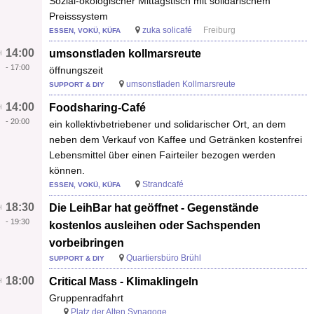
Sozial-ökologischer Mittagstisch mit solidarischem
Preisssystem
zuka solicafé
Freiburg
ESSEN, VOKÜ, KÜFA
14:00
umsonstladen kollmarsreute
-
17:00
öffnungszeit
umsonstladen Kollmarsreute
SUPPORT & DIY
14:00
Foodsharing-Café
-
20:00
ein kollektivbetriebener und solidarischer Ort, an dem
neben dem Verkauf von Kaffee und Getränken kostenfrei
Lebensmittel über einen Fairteiler bezogen werden
können.
Strandcafé
ESSEN, VOKÜ, KÜFA
18:30
Die LeihBar hat geöffnet - Gegenstände
-
19:30
kostenlos ausleihen oder Sachspenden
vorbeibringen
Quartiersbüro Brühl
SUPPORT & DIY
18:00
Critical Mass - Klimaklingeln
Gruppenradfahrt
Platz der Alten Synagoge