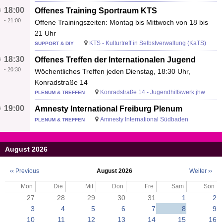
18:00
Offenes Training Sportraum KTS
-
21:00
Offene Trainingszeiten: Montag bis Mittwoch von 18 bis
21 Uhr
KTS - Kulturtreff in Selbstverwaltung (KaTS)
SUPPORT & DIY
18:30
Offenes Treffen der Internationalen Jugend
-
20:30
Wöchentliches Treffen jeden Dienstag, 18:30 Uhr,
Konradstraße 14
Konradstraße 14 - Jugendhilfswerk jhw
PLENUM & TREFFEN
19:00
Amnesty International Freiburg Plenum
Amnesty International Südbaden
PLENUM & TREFFEN
August 2026
‹‹
Previous
August 2026
Weiter
››
Seitennummerierung
Mon
Die
Mit
Don
Fre
Sam
Son
27
28
29
30
31
1
2
3
4
5
6
7
8
9
10
11
12
13
14
15
16