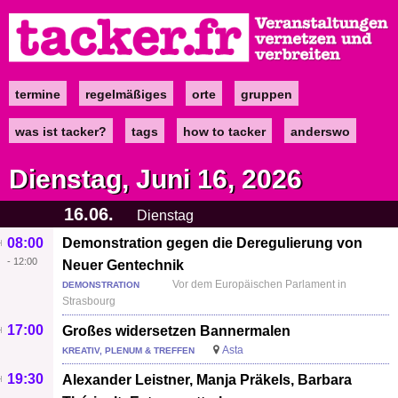
Direkt
zum
Inhalt
termine
regelmäßiges
orte
gruppen
Main
navigation
was ist tacker?
tags
how to tacker
anderswo
Dienstag, Juni 16, 2026
16.06.
Dienstag
08:00
Demonstration gegen die Deregulierung von
-
12:00
Neuer Gentechnik
Vor dem Europäischen Parlament in
DEMONSTRATION
Strasbourg
17:00
Großes widersetzen Bannermalen
Asta
KREATIV, PLENUM & TREFFEN
19:30
Alexander Leistner, Manja Präkels, Barbara