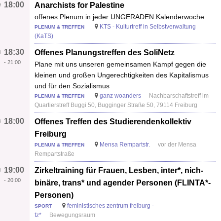
18:00
Anarchists for Palestine
offenes Plenum in jeder UNGERADEN Kalenderwoche
KTS - Kulturtreff in Selbstverwaltung
PLENUM & TREFFEN
(KaTS)
18:30
Offenes Planungstreffen des SoliNetz
-
21:00
Plane mit uns unseren gemeinsamen Kampf gegen die
kleinen und großen Ungerechtigkeiten des Kapitalismus
und für den Sozialismus
ganz woanders
Nachbarschaftstreff im
PLENUM & TREFFEN
Quartierstreff Buggi 50, Bugginger Straße 50, 79114 Freiburg
18:00
Offenes Treffen des Studierendenkollektiv
Freiburg
Mensa Rempartstr.
vor der Mensa
PLENUM & TREFFEN
Rempartstraße
19:00
Zirkeltraining für Frauen, Lesben, inter*, nich-
-
20:00
binäre, trans* und agender Personen (FLINTA*-
Personen)
feministisches zentrum freiburg -
SPORT
fz*
Bewegungsraum