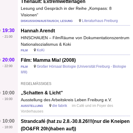
Thériault: Extremwetterlagen
Lesung und Gespräch in der Reihe „Kompass: 8
Visionen“
Literaturhaus Freiburg
DISKUSSION/AUSTAUSCH, LESUNG
19:30
Hannah Arendt
-
21:00
HINSCHAUEN – FilmRäume von Dokumentationszentrum
Nationalsozialismus & Koki
KoKi
FILM
20:00
Film: Mamma Mia! (2008)
-
22:00
Großer Hörsaal Biologie (Universität Freiburg - Biologie
FILM
II/III)
REGELMÄSSIGES
10:00
„Schatten & Licht“
-
16:00
Ausstellung des Arbeitskreis Leben Freiburg e.V.
die fabrik
im Café und im Foyer des
AUSSTELLUNG
Vorderhauses
10:00
Strandcafé (hat zu 2.8.-30.8.26!!!(nur die Kneipen
-
18:00
(DO&FR 20h)haben auf))