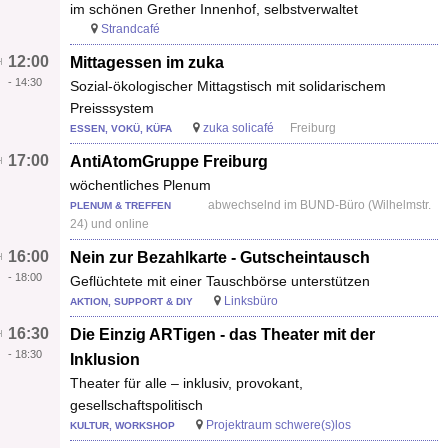
im schönen Grether Innenhof, selbstverwaltet
Strandcafé
12:00
Mittagessen im zuka
-
14:30
Sozial-ökologischer Mittagstisch mit solidarischem
Preisssystem
zuka solicafé
Freiburg
ESSEN, VOKÜ, KÜFA
17:00
AntiAtomGruppe Freiburg
wöchentliches Plenum
abwechselnd im BUND-Büro (Wilhelmstr.
PLENUM & TREFFEN
24) und online
16:00
Nein zur Bezahlkarte - Gutscheintausch
-
18:00
Geflüchtete mit einer Tauschbörse unterstützen
Linksbüro
AKTION, SUPPORT & DIY
16:30
Die Einzig ARTigen - das Theater mit der
-
18:30
Inklusion
Theater für alle – inklusiv, provokant,
gesellschaftspolitisch
Projektraum schwere(s)los
KULTUR, WORKSHOP