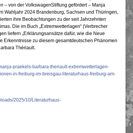
en – von der VolkswagenStiftung gefördert – Manja
 im Wahljahr 2024 Brandenburg, Sachsen und Thüringen,
erten ihre Beobachtungen zu der seit Jahrzehnten
imas. Die im Buch „Extremwetterlagen“ (Verbrecher
en liefern „Erklärungsansätze dafür, wie die Neue
ihre Erkenntnisse zu diesem gesamtdeutschen Phänomen
arbara Thériault.
-manja-praekels-barbara-theriault-extremwetterlagen-
nen-in-freiburg-im-breisgau-literaturhaus-freiburg-am-
ploads/2025/10/Literaturhaus-