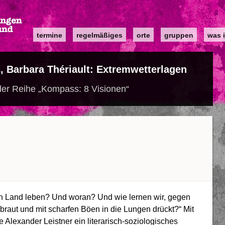
Main
termine
regelmäßiges
orte
gruppen
was i
navigation
, Barbara Thériault: Extremwetterlagen
er Reihe „Kompass: 8 Visionen“
en Land leben? Und woran? Und wie lernen wir, gegen
raut und mit scharfen Böen in die Lungen drückt?“ Mit
e Alexander Leistner ein literarisch-soziologisches