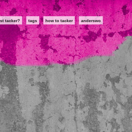
st tacker?
tags
how to tacker
anderswo