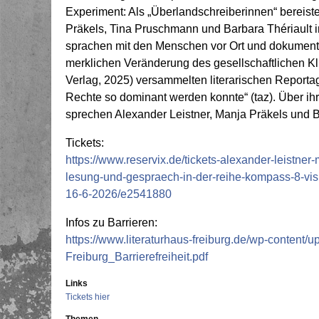
Experiment: Als „Überlandschreiberinnen“ bereist
Präkels, Tina Pruschmann und Barbara Thériault
sprachen mit den Menschen vor Ort und dokumenti
merklichen Veränderung des gesellschaftlichen Kl
Verlag, 2025) versammelten literarischen Reportag
Rechte so dominant werden konnte“ (taz). Über 
sprechen Alexander Leistner, Manja Präkels und B
Tickets:
https://www.reservix.de/tickets-alexander-leistner
lesung-und-gespraech-in-der-reihe-kompass-8-visio
16-6-2026/e2541880
Infos zu Barrieren:
https://www.literaturhaus-freiburg.de/wp-content/u
Freiburg_Barrierefreiheit.pdf
Links
Tickets hier