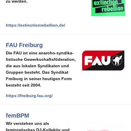
zu werden.
https://extinctionrebellion.de/
FAU Freiburg
Die FAU ist eine an­ar­cho-​syn­di­ka­
lis­ti­sche Ge­werk­schafts­fö­dera­ti­on,
die aus lo­ka­len Syn­di­ka­ten und
Grup­pen be­steht. Das Syn­di­kat
Freiburg in sei­ner heu­ti­gen Form
be­steht seit 2004.
https://freiburg.fau.org/
femBPM
Wir verstehen uns als
feministisches DJ-Kollektiv und