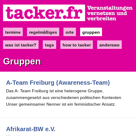
Direkt
zum
Inhalt
termine
regelmäßiges
orte
gruppen
Main
navigation
was ist tacker?
tags
how to tacker
anderswo
Gruppen
A-Team Freiburg (Awareness-Team)
Das A- Team Freiburg ist eine heterogene Gruppe,
zusammengesetzt aus verschiedenen politischen Kontexten.
Unser gemeinsamer Nenner ist ein feministischer Ansatz.
Afrikarat-BW e.V.