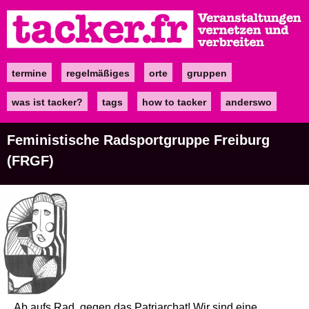
Direkt
zum
Inhalt
termine
regelmäßiges
orte
gruppen
Main
navigation
was ist tacker?
tags
how to tacker
anderswo
Feministische Radsportgruppe Freiburg
(FRGF)
Ab aufs Rad, gegen das Patriarchat! Wir sind eine