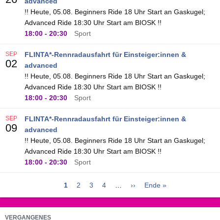
advanced
!! Heute, 05.08. Beginners Ride 18 Uhr Start an Gaskugel;
Advanced Ride 18:30 Uhr Start am BIOSK !!
18:00
-
20:30
Sport
SEP
FLINTA*-Rennradausfahrt für Einsteiger:innen &
02
advanced
!! Heute, 05.08. Beginners Ride 18 Uhr Start an Gaskugel;
Advanced Ride 18:30 Uhr Start am BIOSK !!
18:00
-
20:30
Sport
SEP
FLINTA*-Rennradausfahrt für Einsteiger:innen &
09
advanced
!! Heute, 05.08. Beginners Ride 18 Uhr Start an Gaskugel;
Advanced Ride 18:30 Uhr Start am BIOSK !!
18:00
-
20:30
Sport
Aktuelle
1
Seite
2
Seite
3
Seite
4
…
Nächste
››
Letzte
Ende »
Seitennummerierung
Seite
Seite
Seite
VERGANGENES