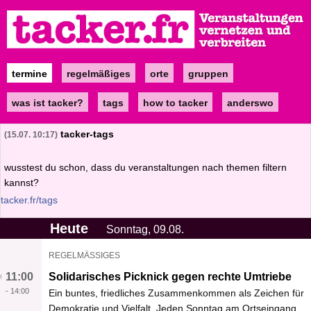
Direkt
zum
Inhalt
termine
regelmäßiges
orte
gruppen
Main
navigation
was ist tacker?
tags
how to tacker
anderswo
tacker-tags
15.07. 10:17
wusstest du schon, dass du veranstaltungen nach themen filtern
kannst?
tacker.fr/tags
Heute
Sonntag, 09.08.
REGELMÄSSIGES
11:00
Solidarisches Picknick gegen rechte Umtriebe
-
14:00
Ein buntes, friedliches Zusammenkommen als Zeichen für
Demokratie und Vielfalt. Jeden Sonntag am Ortseingang