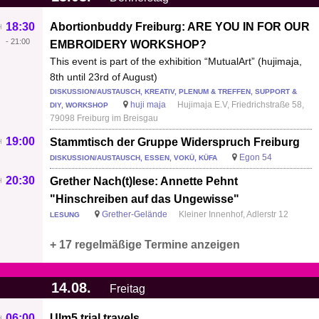
18:30
Abortionbuddy Freiburg: ARE YOU IN FOR OUR
-
21:00
EMBROIDERY WORKSHOP?
This event is part of the exhibition “MutualArt” (hujimaja,
8th until 23rd of August)
DISKUSSION/AUSTAUSCH, KREATIV, PLENUM & TREFFEN, SUPPORT &
huji maja
Hujimaja E.V, Friedrichstraße 58,
DIY, WORKSHOP
79098 Freiburg im Breisgau
19:00
Stammtisch der Gruppe Widerspruch Freiburg
Egon 54
DISKUSSION/AUSTAUSCH, ESSEN, VOKÜ, KÜFA
20:30
Grether Nach(t)lese: Annette Pehnt
"Hinschreiben auf das Ungewisse"
Grether-Gelände
Kleiner Innenhof, Adlerstr 12
LESUNG
+ 17 regelmäßige Termine anzeigen
14.08.
Freitag
06:00
Ulm5 trial travels