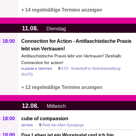
+ 14 regelmäßige Termine anzeigen
11.08.
Dienstag
18:00
Connection for Action - Antifaschistische Praxis
lebt von Vertrauen!
Antifaschistische Praxis lebt von Vertrauen! Deshalb:
Connection for action!
KTS - Kulturtreff in Selbstverwaltung
PLENUM & TREFFEN
(KaTS)
+ 12 regelmäßige Termine anzeigen
12.08.
Mittwoch
18:00
cube of compassion
Platz der Alten Synagoge
AKTION
18:00
Das Leben ist ein Wurstsalat und ich bin