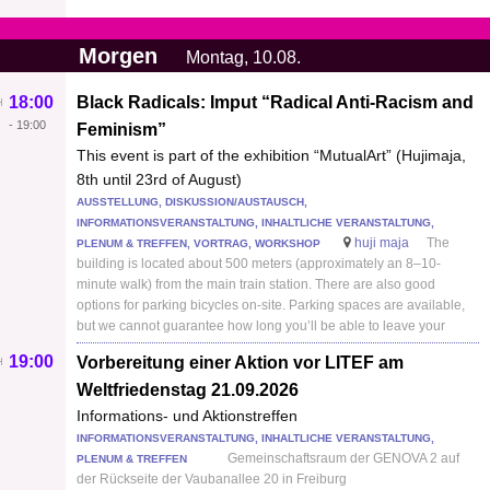
Morgen
Montag, 10.08.
18:00
Black Radicals: Imput “Radical Anti-Racism and
-
19:00
Feminism”
This event is part of the exhibition “MutualArt” (Hujimaja,
8th until 23rd of August)
AUSSTELLUNG, DISKUSSION/AUSTAUSCH,
INFORMATIONSVERANSTALTUNG, INHALTLICHE VERANSTALTUNG,
huji maja
The
PLENUM & TREFFEN, VORTRAG, WORKSHOP
building is located about 500 meters (approximately an 8–10-
minute walk) from the main train station. There are also good
options for parking bicycles on-site. Parking spaces are available,
but we cannot guarantee how long you’ll be able to leave your
19:00
Vorbereitung einer Aktion vor LITEF am
Weltfriedenstag 21.09.2026
Informations- und Aktionstreffen
INFORMATIONSVERANSTALTUNG, INHALTLICHE VERANSTALTUNG,
Gemeinschaftsraum der GENOVA 2 auf
PLENUM & TREFFEN
der Rückseite der Vaubanallee 20 in Freiburg