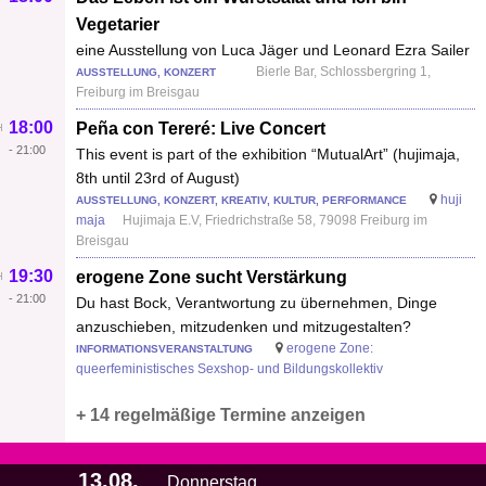
Vegetarier
eine Ausstellung von Luca Jäger und Leonard Ezra Sailer
Bierle Bar, Schlossbergring 1,
AUSSTELLUNG, KONZERT
Freiburg im Breisgau
18:00
Peña con Tereré: Live Concert
-
21:00
This event is part of the exhibition “MutualArt” (hujimaja,
8th until 23rd of August)
huji
AUSSTELLUNG, KONZERT, KREATIV, KULTUR, PERFORMANCE
maja
Hujimaja E.V, Friedrichstraße 58, 79098 Freiburg im
Breisgau
19:30
erogene Zone sucht Verstärkung
-
21:00
Du hast Bock, Verantwortung zu übernehmen, Dinge
anzuschieben, mitzudenken und mitzugestalten?
erogene Zone:
INFORMATIONSVERANSTALTUNG
queerfeministisches Sexshop- und Bildungskollektiv
+ 14 regelmäßige Termine anzeigen
13.08.
Donnerstag