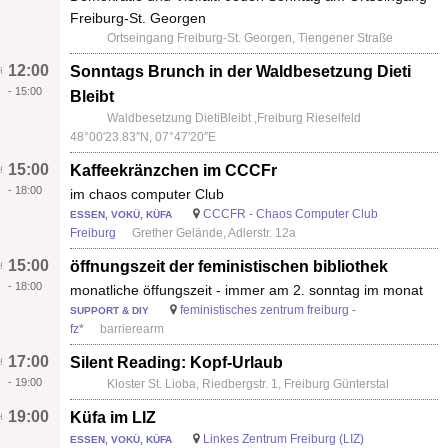
Freiburg-St. Georgen
Ortseingang Freiburg-St. Georgen, Tiengener Straße
12:00
Sonntags Brunch in der Waldbesetzung Dieti
-
15:00
Bleibt
Waldbesetzung DietiBleibt ,Freiburg Rieselfeld
48°00′23.83″N, 07°47′20″E
15:00
Kaffeekränzchen im CCCFr
-
18:00
im chaos computer Club
CCCFR - Chaos Computer Club
ESSEN, VOKÜ, KÜFA
Freiburg
Grether Gelände, Adlerstr. 12a
15:00
öffnungszeit der feministischen bibliothek
-
18:00
monatliche öffungszeit - immer am 2. sonntag im monat
feministisches zentrum freiburg -
SUPPORT & DIY
fz*
barrierearm
17:00
Silent Reading: Kopf-Urlaub
-
19:00
Kloster St. Lioba, Riedbergstr. 1, Freiburg Günterstal
19:00
Küfa im LIZ
Linkes Zentrum Freiburg (LIZ)
ESSEN, VOKÜ, KÜFA