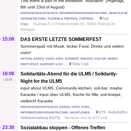
This event is part of the exhibition “MutualArt” (Hujimaja,
8th until 23rd of August)
DISKUSSION/AUSTAUSCH, INFORMATIONSVERANSTALTUNG, INHALTLICHE
huji
VERANSTALTUNG, PLENUM & TREFFEN, VORTRAG
maja
Hujimaja E.V, Friedrichstraße 58, 79098 Freiburg im
Breisgau
15:00
DAS ERSTE LETZTE SOMMERFEST
Sommerspaß mit Musik, lecker Food, Drinks und vielem
mehr!
AKTION, ESSEN, VOKÜ, KÜFA, KONZERT, KREATIV, KULTUR, MARKT,
Slow Club
PARTY/FEST, SUPPORT & DIY
16:00
Solidaritäts-Abend für die ULM5 / Solidarity-
-
23:59
Night for the ULM5
input about ULM5, Community-kitchen, soli-bar, maybe
Karaoke / input über ULM5, Küche für Alle, soli-kneipe,
vielleicht Karaoke
DISKUSSION/AUSTAUSCH, ESSEN, VOKÜ, KÜFA,
KTS - Kulturtreff in
INFORMATIONSVERANSTALTUNG, NACHTLEBEN
Selbstverwaltung (KaTS)
Barrieren sind im KTS-Link
23:30
Sozialabbau stoppen - Offenes Treffen