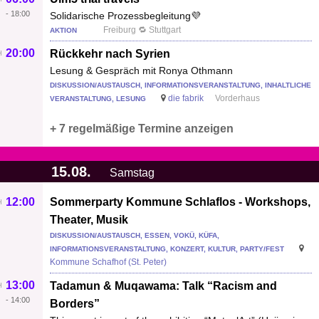
-
18:00
Solidarische Prozessbegleitung💜
Freiburg 🔁 Stuttgart
AKTION
20:00
Rückkehr nach Syrien
Lesung & Gespräch mit Ronya Othmann
DISKUSSION/AUSTAUSCH, INFORMATIONSVERANSTALTUNG, INHALTLICHE
die fabrik
Vorderhaus
VERANSTALTUNG, LESUNG
+ 7 regelmäßige Termine anzeigen
15.08.
Samstag
12:00
Sommerparty Kommune Schlaflos - Workshops,
Theater, Musik
DISKUSSION/AUSTAUSCH, ESSEN, VOKÜ, KÜFA,
INFORMATIONSVERANSTALTUNG, KONZERT, KULTUR, PARTY/FEST
Kommune Schafhof (St. Peter)
13:00
Tadamun & Muqawama: Talk “Racism and
-
14:00
Borders”