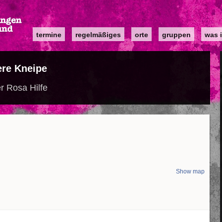
Main
termine
regelmäßiges
orte
gruppen
was i
navigation
re Kneipe
er Rosa Hilfe
Show map