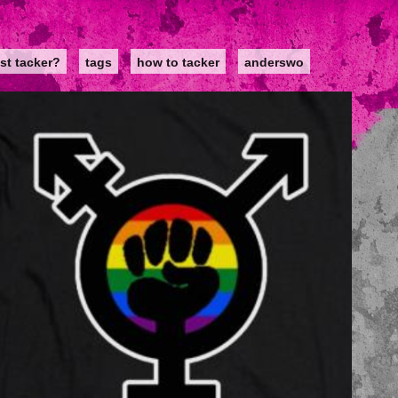
st tacker?
tags
how to tacker
anderswo