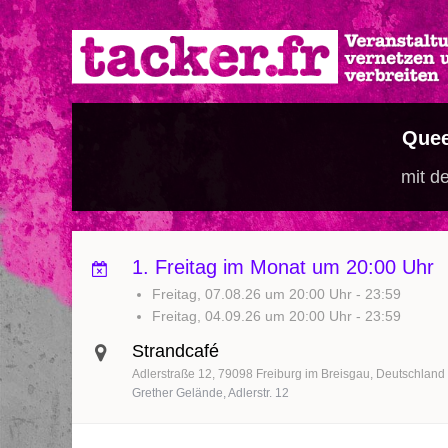
Direkt
zum
Inhalt
Quee
mit d
1. Freitag im Monat um 20:00 Uhr
Freitag, 07.08.26 um 20:00 Uhr
-
23:59
Freitag, 04.09.26 um 20:00 Uhr
-
23:59
Strandcafé
Adlerstraße 12
79098
Freiburg im Breisgau
Deutschland
Grether Gelände, Adlerstr. 12