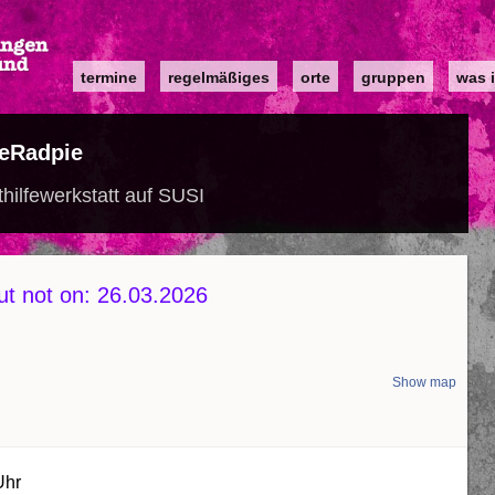
Main
termine
regelmäßiges
orte
gruppen
was i
navigation
eRadpie
hilfewerkstatt auf SUSI
t not on: 26.03.2026
Show map
Uhr