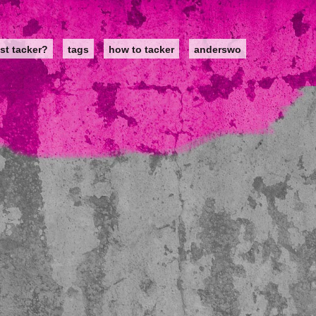
st tacker?
tags
how to tacker
anderswo