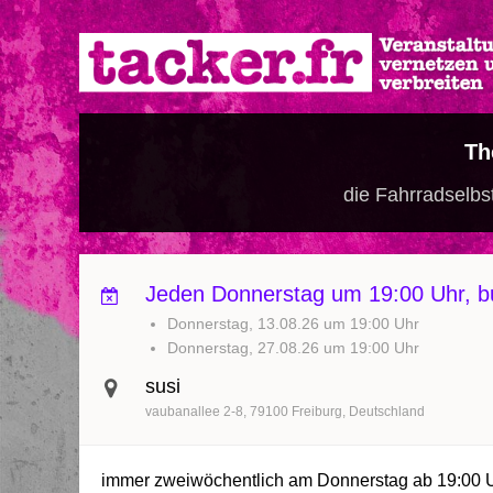
Direkt
zum
Inhalt
Th
die Fahrradselbst
Jeden Donnerstag um 19:00 Uhr, bu
Donnerstag, 13.08.26 um 19:00 Uhr
Donnerstag, 27.08.26 um 19:00 Uhr
susi
vaubanallee 2-8
79100
Freiburg
Deutschland
immer zweiwöchentlich am Donnerstag ab 19:00 