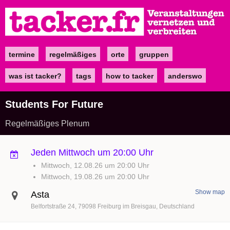
Direkt
zum
Inhalt
termine
regelmäßiges
orte
gruppen
Main
navigation
was ist tacker?
tags
how to tacker
anderswo
Students For Future
Regelmäßiges Plenum
Jeden Mittwoch um 20:00 Uhr
Mittwoch, 12.08.26 um 20:00 Uhr
Mittwoch, 19.08.26 um 20:00 Uhr
Show map
Asta
Belfortstraße 24
79098
Freiburg im Breisgau
Deutschland