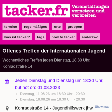
Direkt
zum
Inhalt
termine
regelmäßiges
orte
gruppen
Main
navigation
was ist tacker?
tags
how to tacker
anderswo
Offenes Treffen der Internationalen Jugend
Wöchentliches Treffen jeden Dienstag, 18:30 Uhr,
Konradstraße 14
Jeden Dienstag und Dienstag um 18:30 Uhr,
but not on: 01.08.2023
Dienstag, 11.08.26 um 18:30 Uhr
-
20:30
Dienstag, 18.08.26 um 18:30 Uhr
-
20:30
Show map
Konradstraße 14 - Jugendhilfswerk jhw