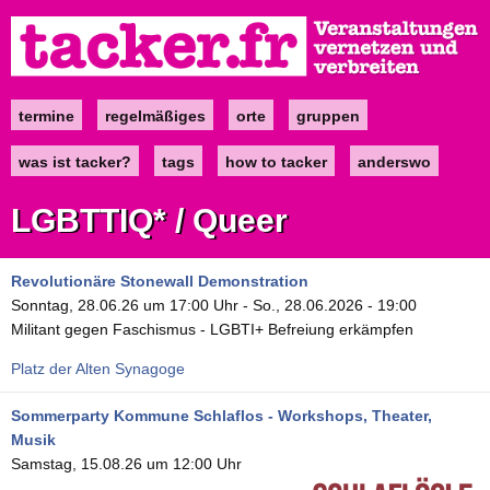
Direkt
zum
Inhalt
termine
regelmäßiges
orte
gruppen
Main
navigation
was ist tacker?
tags
how to tacker
anderswo
LGBTTIQ* / Queer
Revolutionäre Stonewall Demonstration
Sonntag, 28.06.26 um 17:00 Uhr
-
So., 28.06.2026 - 19:00
Militant gegen Faschismus - LGBTI+ Befreiung erkämpfen
Platz der Alten Synagoge
Sommerparty Kommune Schlaflos - Workshops, Theater,
Musik
Samstag, 15.08.26 um 12:00 Uhr