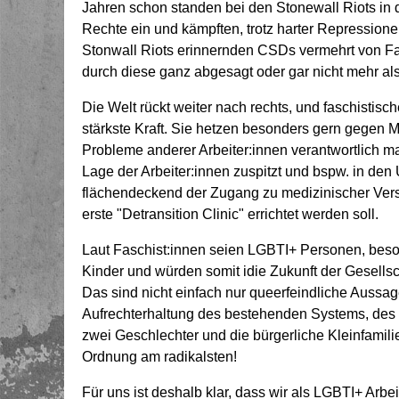
Jahren schon standen bei den Stonewall Riots in d
Rechte ein und kämpften, trotz harter Repression
Stonwall Riots erinnernden CSDs vermehrt von Fa
durch diese ganz abgesagt oder gar nicht mehr al
Die Welt rückt weiter nach rechts, und faschistis
stärkste Kraft. Sie hetzen besonders gern gegen M
Probleme anderer Arbeiter:innen verantwortlich ma
Lage der Arbeiter:innen zuspitzt und bspw. in den 
flächendeckend der Zugang zu medizinischer Vers
erste "Detransition Clinic" errichtet werden soll.
Laut Faschist:innen seien LGBTI+ Personen, beson
Kinder und würden somit idie Zukunft der Gesells
Das sind nicht einfach nur queerfeindliche Aussa
Aufrechterhaltung des bestehenden Systems, des K
zwei Geschlechter und die bürgerliche Kleinfami
Ordnung am radikalsten!
Für uns ist deshalb klar, dass wir als LGBTI+ Arbe