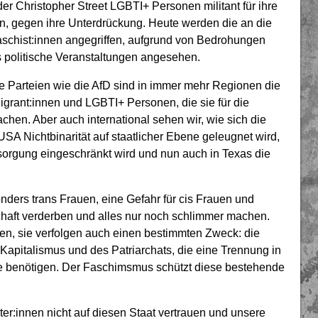
er Christopher Street LGBTI+ Personen militant für ihre
en, gegen ihre Unterdrückung. Heute werden die an die
schist:innen angegriffen, aufgrund von Bedrohungen
s politische Veranstaltungen angesehen.
che Parteien wie die AfD sind in immer mehr Regionen die
igrant:innen und LGBTI+ Personen, die sie für die
chen. Aber auch international sehen wir, wie sich die
USA Nichtbinarität auf staatlicher Ebene geleugnet wird,
orgung eingeschränkt wird und nun auch in Texas die
ders trans Frauen, eine Gefahr für cis Frauen und
chaft verderben und alles nur noch schlimmer machen.
gen, sie verfolgen auch einen bestimmten Zweck: die
apitalismus und des Patriarchats, die eine Trennung in
lie benötigen. Der Faschimsmus schützt diese bestehende
iter:innen nicht auf diesen Staat vertrauen und unsere