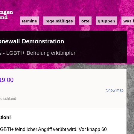
Main
termine
regelmäßiges
orte
gruppen
was i
navigation
onewall Demonstration
s - LGBTI+ Befreiung erkämpfen
19:00
Show map
utschland
tion!
GBTI+ feindlicher Angriff verübt wird. Vor knapp 60