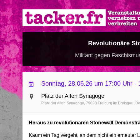
Direkt
zum
Inhalt
Revolutionäre St
Militant gegen Faschismu
Sonntag, 28.06.26 um 17:00 Uhr
-
Platz der Alten Synagoge
Platz der Alten Synagoge
79098
Freiburg im Breisgau
De
Heraus zu revolutionären Stonewall Demonstra
Kaum ein Tag vergeht, an dem nicht ein erneuter L