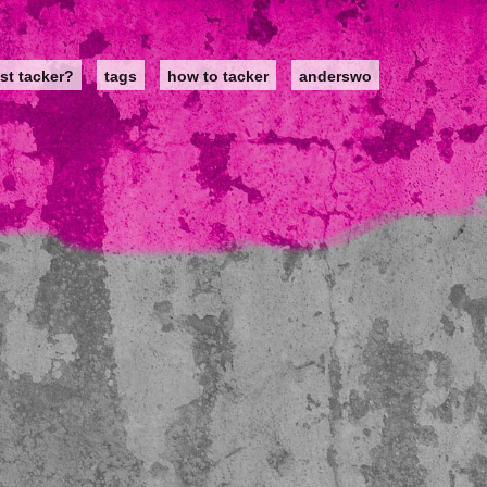
st tacker?
tags
how to tacker
anderswo