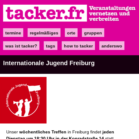
Direkt
zum
Inhalt
termine
regelmäßiges
orte
gruppen
Main
navigation
was ist tacker?
tags
how to tacker
anderswo
Internationale Jugend Freiburg
Unser
wöchentliches Treffen
in Freiburg findet
jeden
Dienstag um 18:30 Uhr in der Konradstraße 14
statt.