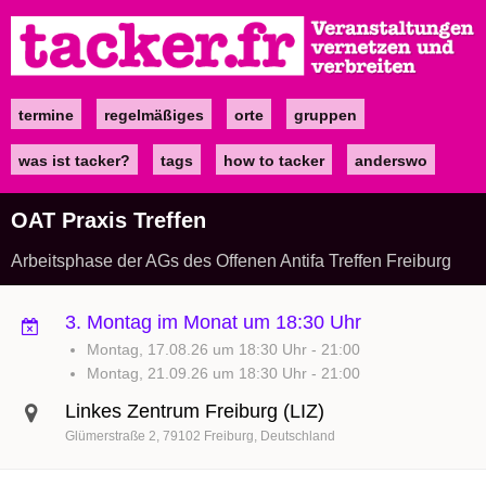
Direkt
zum
Inhalt
termine
regelmäßiges
orte
gruppen
Main
navigation
was ist tacker?
tags
how to tacker
anderswo
OAT Praxis Treffen
Arbeitsphase der AGs des Offenen Antifa Treffen Freiburg
3. Montag im Monat um 18:30 Uhr
Montag, 17.08.26 um 18:30 Uhr
-
21:00
Montag, 21.09.26 um 18:30 Uhr
-
21:00
Linkes Zentrum Freiburg (LIZ)
Glümerstraße 2
79102
Freiburg
Deutschland