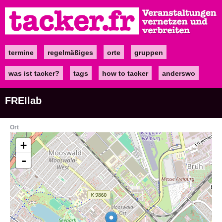
Direkt
zum
Inhalt
termine
regelmäßiges
orte
gruppen
Main
navigation
was ist tacker?
tags
how to tacker
anderswo
FREIlab
Ort
+
-