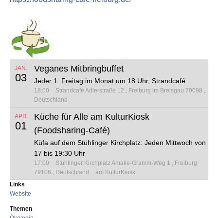
Veganes Mitbringbuffet
JAN.
03
Jeder 1. Freitag im Monat um 18 Uhr, Strandcafé
18:00
Strandcafé
Adlerstraße 12
Freiburg im Breisgau 79098
Deutschland
Küche für Alle am KulturKiosk
APR.
01
(Foodsharing-Café)
Küfa auf dem Stühlinger Kirchplatz: Jeden Mittwoch von
17 bis 19:30 Uhr
17:00
Stühlinger Kirchplatz
Amalie-Gramm-Weg 1
Freiburg
79106
Deutschland
am KulturKiosk
Links
Website
Themen
Ökologie