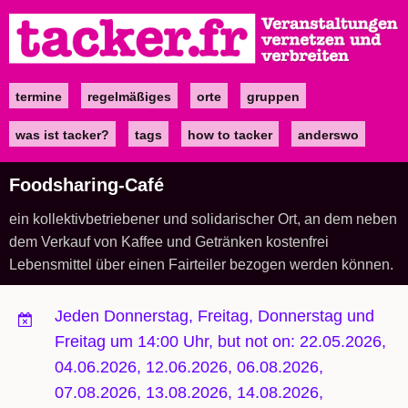
Direkt
zum
Inhalt
termine
regelmäßiges
orte
gruppen
Main
navigation
was ist tacker?
tags
how to tacker
anderswo
Foodsharing-Café
ein kollektivbetriebener und solidarischer Ort, an dem neben
dem Verkauf von Kaffee und Getränken kostenfrei
Lebensmittel über einen Fairteiler bezogen werden können.
Jeden Donnerstag, Freitag, Donnerstag und
Freitag um 14:00 Uhr, but not on: 22.05.2026,
04.06.2026, 12.06.2026, 06.08.2026,
07.08.2026, 13.08.2026, 14.08.2026,