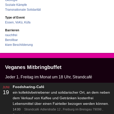
Soziale Kämpfe
Transnationale Solidarität
Type of Event
Essen, VoKü, Küfa
Barrieren
rauchfrei
Berollbar
klare Beschilderung
Veganes Mitbringbuffet
Jeder 1. Freitag im Monat um 18 Uhr, Strandcafé
Foodsharing-Café
JUNI
19
ein kollektivbetriebener und solidarischer Ort, an dem neben
dem Verkauf von Kaffee und Getränken kostenfrei
Lebensmittel über einen Fairteiler bezogen werden können.
14:00
Strandcafé
Adlerstraße 12
Freiburg im Breisgau 79098