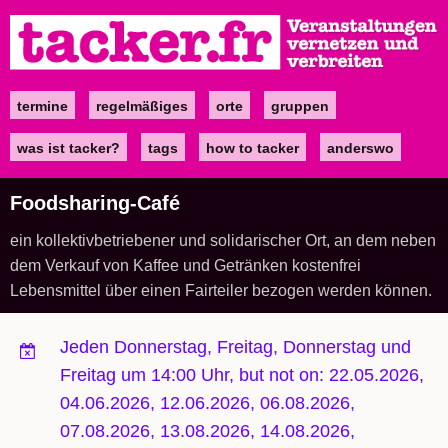
Direkt
zum
Inhalt
termine
regelmäßiges
orte
gruppen
Main
navigation
was ist tacker?
tags
how to tacker
anderswo
Foodsharing-Café
ein kollektivbetriebener und solidarischer Ort, an dem neben
dem Verkauf von Kaffee und Getränken kostenfrei
Lebensmittel über einen Fairteiler bezogen werden können.
Jeden Donnerstag, Freitag, Donnerstag und
Freitag um 14:00 Uhr, but not on: 22.05.2026,
04.06.2026, 12.06.2026, 06.08.2026,
07.08.2026, 13.08.2026, 14.08.2026,