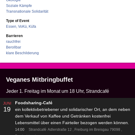
Soziale Kämpfe
Transnationale Solidarität
Type of Event
Essen, VoKü, Küfa
Barrieren
rauchfrei
Berollbar
klare Beschilderung
Veganes Mitbringbuffet
Jeder 1. Freitag im Monat um 18 Uhr, Strandcafé
Foodsharing-Café
JUNI
19
ein kollektivbetriebener und solidarischer Ort, an dem neben
dem Verkauf von Kaffee und Getränken kostenfrei
Lebensmittel über einen Fairteiler bezogen werden können.
14:00
Strandcafé
Adlerstraße 12
Freiburg im Breisgau 79098