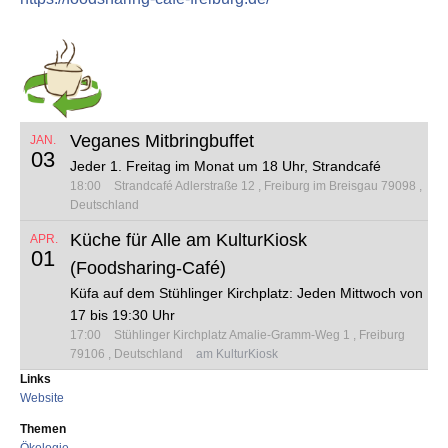
Veganes Mitbringbuffet
JAN.
03
Jeder 1. Freitag im Monat um 18 Uhr, Strandcafé
18:00
Strandcafé
Adlerstraße 12
Freiburg im Breisgau 79098
Deutschland
Küche für Alle am KulturKiosk
APR.
01
(Foodsharing-Café)
Küfa auf dem Stühlinger Kirchplatz: Jeden Mittwoch von
17 bis 19:30 Uhr
17:00
Stühlinger Kirchplatz
Amalie-Gramm-Weg 1
Freiburg
79106
Deutschland
am KulturKiosk
Links
Website
Themen
Ökologie