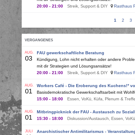
20:00
-
21:00
Streik, Support & DIY
Rasthaus F
Aktuelle
1
Seite
2
Se
3
Seitennummerierung
Seite
VERGANGENES
AUG.
FAU gewerkschaftliche Beratung
03
Kündigung, Lohn nicht erhalten oder andere Proble
mit dir Strategien und Lösungsansätze!
20:00
-
21:00
Streik, Support & DIY
Rasthaus F
AUG.
Workers Café - Die Eroberung des Kuchens!* vo
01
Basisdemokratische Gewerkschaftsarbeit mit Wohlfü
15:00
-
18:00
Essen, VoKü, Küfa, Plenum & Treff
AUG.
Mitbringpicknick der FAU - Austausch zu Sozia
01
15:30
-
18:00
Diskussion/Austausch, Essen, VoKü,
JULI
Anarchistischer Antimilitarismus - Veranstaltu