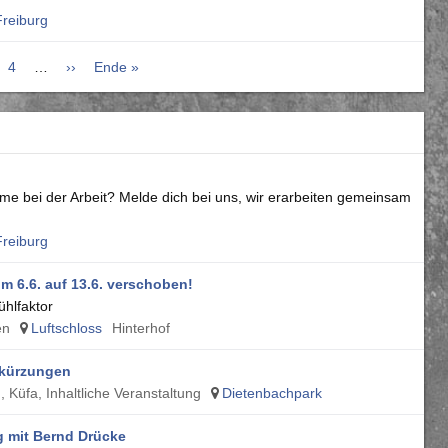
reiburg
ite
Seite
4
…
Nächste
››
Letzte
Ende »
Seite
Seite
me bei der Arbeit? Melde dich bei uns, wir erarbeiten gemeinsam
reiburg
m 6.6. auf 13.6. verschoben!
hlfaktor
en
Luftschloss
Hinterhof
lkürzungen
 Küfa, Inhaltliche Veranstaltung
Dietenbachpark
ng mit Bernd Drücke