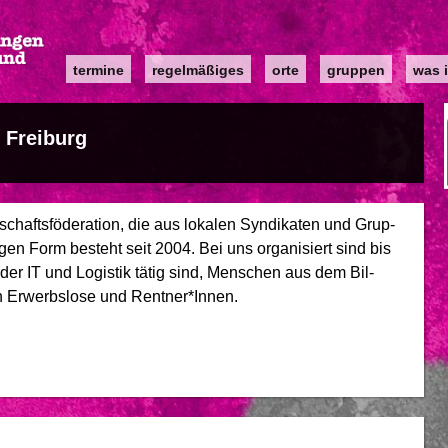
Main
termine
regelmäßiges
orte
gruppen
was i
navigation
 Freiburg
­schafts­fö­dera­ti­on, die aus lo­ka­len Syn­di­ka­ten und Grup­
­gen Form be­steht seit 2004. Bei uns or­ga­ni­siert sind bis
e, der IT und Logistik tätig sind, Men­schen aus dem Bil­
auch Erwerbslose und Rentner*Innen.