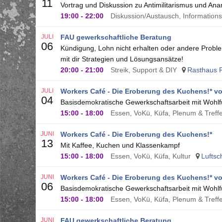
11
Vortrag und Diskussion zu Antimilitarismus und An
19:00
-
22:00
Diskussion/Austausch, Informationsv
JULI
FAU gewerkschaftliche Beratung
06
Kündigung, Lohn nicht erhalten oder andere Proble
mit dir Strategien und Lösungsansätze!
20:00
-
21:00
Streik, Support & DIY
Rasthaus F
JULI
Workers Café - Die Eroberung des Kuchens!* vo
04
Basisdemokratische Gewerkschaftsarbeit mit Wohlfü
15:00
-
18:00
Essen, VoKü, Küfa, Plenum & Treff
JUNI
Workers Café - Die Eroberung des Kuchens!*
13
Mit Kaffee, Kuchen und Klassenkampf
15:00
-
18:00
Essen, VoKü, Küfa, Kultur
Luftsc
JUNI
Workers Café - Die Eroberung des Kuchens!* vo
06
Basisdemokratische Gewerkschaftsarbeit mit Wohlfü
15:00
-
18:00
Essen, VoKü, Küfa, Plenum & Treff
JUNI
FAU gewerkschaftliche Beratung