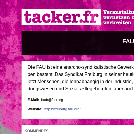
Direkt
zum
Inhalt
FAU
Die FAU ist eine an­ar­cho-​syn­di­ka­lis­ti­sche Ge­werk
pen be­steht. Das Syn­di­kat Freiburg in sei­ner heu­ti
jetzt Men­schen, die lohn­ab­hän­gig in der In­dus­tri
dungs­we­sen und So­zi­al-/Pflege­be­ru­fen, aber 
E-Mail
faufr@fau.org
Website
https://freiburg.fau.org/
KOMMENDES