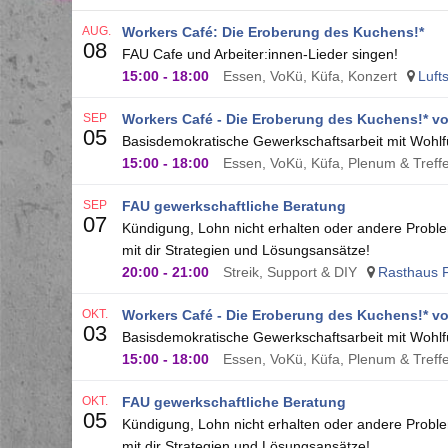
AUG.
Workers Café: Die Eroberung des Kuchens!*
08
FAU Cafe und Arbeiter:innen-Lieder singen!
15:00
-
18:00
Essen, VoKü, Küfa, Konzert
Luft
SEP
Workers Café - Die Eroberung des Kuchens!* vo
05
Basisdemokratische Gewerkschaftsarbeit mit Wohlfü
15:00
-
18:00
Essen, VoKü, Küfa, Plenum & Treff
SEP
FAU gewerkschaftliche Beratung
07
Kündigung, Lohn nicht erhalten oder andere Proble
mit dir Strategien und Lösungsansätze!
20:00
-
21:00
Streik, Support & DIY
Rasthaus F
OKT.
Workers Café - Die Eroberung des Kuchens!* vo
03
Basisdemokratische Gewerkschaftsarbeit mit Wohlfü
15:00
-
18:00
Essen, VoKü, Küfa, Plenum & Treff
OKT.
FAU gewerkschaftliche Beratung
05
Kündigung, Lohn nicht erhalten oder andere Proble
mit dir Strategien und Lösungsansätze!