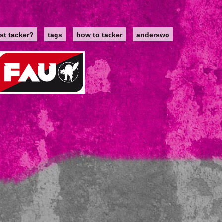
st tacker?
tags
how to tacker
anderswo