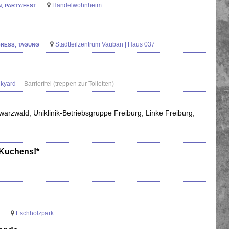
Händelwohnheim
N, PARTY/FEST
Stadtteilzentrum Vauban | Haus 037
GRESS, TAGUNG
kyard
Barrierfrei (treppen zur Toiletten)
arzwald, Uniklinik-Betriebsgruppe Freiburg, Linke Freiburg,
 Kuchens!*
Eschholzpark