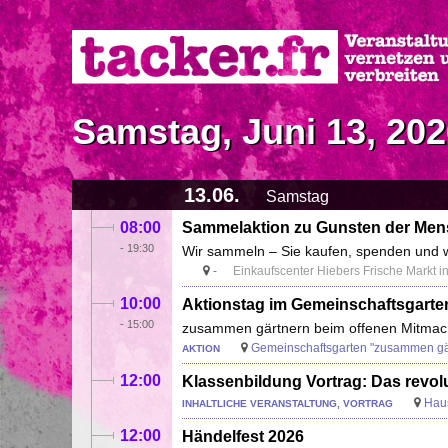
Direkt
zum
Inhalt
Samstag, Juni 13, 20
13.06.
Samstag
08:00
Sammelaktion zu Gunsten der Mens
-
19:30
Wir sammeln – Sie kaufen, spenden und wi
-
Einkaufscenter Hiebers Frische Markt 
10:00
Aktionstag im Gemeinschaftsgart
-
15:00
zusammen gärtnern beim offenen Mitmac
Gemeinschaftsgarten "zusammen gä
AKTION
12:00
Klassenbildung Vortrag: Das revol
Hau
INHALTLICHE VERANSTALTUNG, VORTRAG
12:00
Händelfest 2026