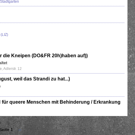
Stadtgarten
(LIZ)
(nur die Kneipen (DO&FR 20h)haben auf))
ltet
, Adlerstr. 12
gust, weil das Strandi zu hat...)
n
d für queere Menschen mit Behinderung / Erkrankung
Seite 1
Nächste
››