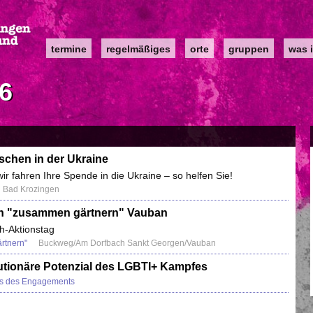
Main
termine
regelmäßiges
orte
gruppen
was i
navigation
26
chen in der Ukraine
r fahren Ihre Spende in die Ukraine – so helfen Sie!
in Bad Krozingen
en "zusammen gärtnern" Vauban
h-Aktionstag
rtnern"
Buckweg/Am Dorfbach Sankt Georgen/Vauban
utionäre Potenzial des LGBTI+ Kampfes
s des Engagements