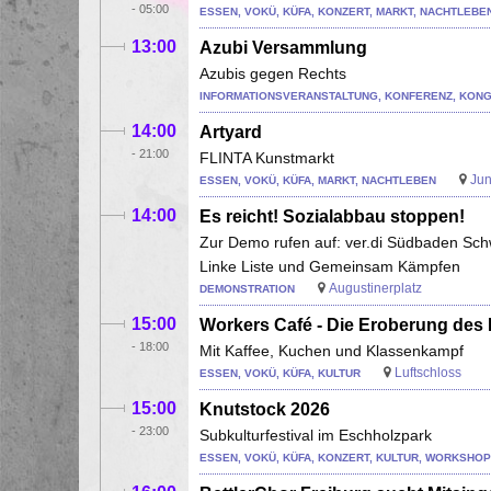
-
05:00
ESSEN, VOKÜ, KÜFA, KONZERT, MARKT, NACHTLEBE
13:00
Azubi Versammlung
Azubis gegen Rechts
INFORMATIONSVERANSTALTUNG, KONFERENZ, KON
14:00
Artyard
-
21:00
FLINTA Kunstmarkt
Jun
ESSEN, VOKÜ, KÜFA, MARKT, NACHTLEBEN
14:00
Es reicht! Sozialabbau stoppen!
Zur Demo rufen auf: ver.di Südbaden Schw
Linke Liste und Gemeinsam Kämpfen
Augustinerplatz
DEMONSTRATION
15:00
Workers Café - Die Eroberung des
-
18:00
Mit Kaffee, Kuchen und Klassenkampf
Luftschloss
ESSEN, VOKÜ, KÜFA, KULTUR
15:00
Knutstock 2026
-
23:00
Subkulturfestival im Eschholzpark
ESSEN, VOKÜ, KÜFA, KONZERT, KULTUR, WORKSHOP