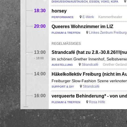
DISKUSSION/AUSTAUSCH, ESSEN, VOKÜ, KÜFA
18:30
horsey
E-Werk
Kammertheater
PERFORMANCE
20:00
Queeres Wohnzimmer im LIZ
Linkes Zentrum Freiburg 
PLENUM & TREFFEN
REGELMÄSSIGES
13:00
Strandcafé (hat zu 2.8.-30.8.26!!!
-
18:00
im schönen Grether Innenhof, Selbstverwa
Strandcafé
Grether Gelände
AUSSTELLUNG
14:00
Häkelkollektiv Freiburg (nicht im Au
Freiburger Slow-Fashion Szene verknote
Strandcafé
SUPPORT & DIY
16:00
verqueerte Behinderung* - von un
Rosa Hilfe
PLENUM & TREFFEN
Seitennummerierung