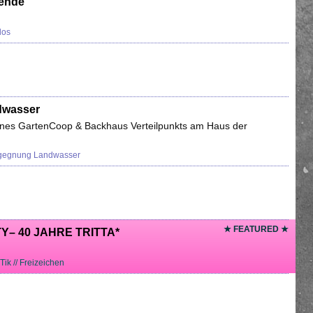
gende
los
dwasser
ines GartenCoop & Backhaus Verteilpunkts am Haus der
gegnung Landwasser
★ FEATURED ★
– 40 JAHRE TRITTA*
Tik // Freizeichen