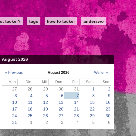
st tacker?
tags
how to tacker
anderswo
August 2026
‹‹
Previous
August 2026
Weiter
››
Seitennummerierung
Mon
Die
Mit
Don
Fre
Sam
Son
27
28
29
30
31
1
2
3
4
5
6
7
8
9
10
11
12
13
14
15
16
17
18
19
20
21
22
23
24
25
26
27
28
29
30
31
1
2
3
4
5
6