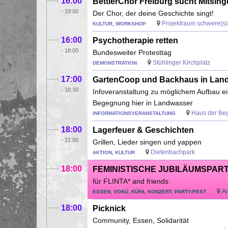
16:00
BettlerChor Freiburg sucht Mitsin
-
19:00
Der Chor, der deine Geschichte singt!
Projektraum schwere(s)
KULTUR, WORKSHOP
16:00
Psychotherapie retten
-
18:00
Bundesweiter Protesttag
Stühlinger Kirchplatz
DEMONSTRATION
17:00
GartenCoop und Backhaus in Lan
-
18:30
Infoveranstaltung zu möglichem Aufbau e
Begegnung hier in Landwasser
Haus der Be
INFORMATIONSVERANSTALTUNG
18:00
Lagerfeuer & Geschichten
-
21:00
Grillen, Lieder singen und yappen
Dietenbachpark
AKTION, KULTUR
18:00
FEMINISTISCHE JUBILÄUMSPARTY
für FLINTA* and friends
Ar
ESSEN, VOKÜ, KÜFA, KONZERT, PARTY/FEST
18:00
Picknick
Community, Essen, Solidarität