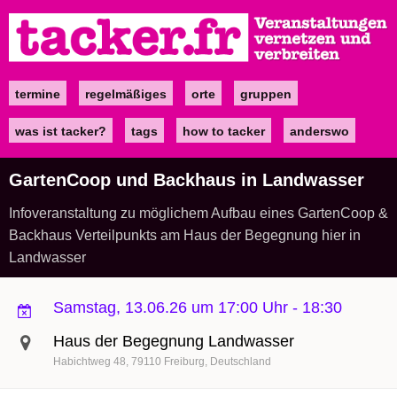
Direkt
zum
Inhalt
termine
regelmäßiges
orte
gruppen
Main
navigation
was ist tacker?
tags
how to tacker
anderswo
GartenCoop und Backhaus in Landwasser
Infoveranstaltung zu möglichem Aufbau eines GartenCoop &
Backhaus Verteilpunkts am Haus der Begegnung hier in
Landwasser
Samstag, 13.06.26 um 17:00 Uhr
-
18:30
Haus der Begegnung Landwasser
Habichtweg 48
79110
Freiburg
Deutschland