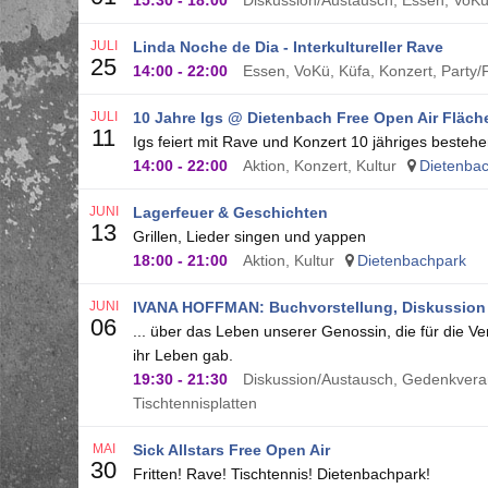
15:30
-
18:00
Diskussion/Austausch, Essen, VoKü,
JULI
Linda Noche de Dia - Interkultureller Rave
25
14:00
-
22:00
Essen, VoKü, Küfa, Konzert, Party/
JULI
10 Jahre Igs @ Dietenbach Free Open Air Fläch
11
Igs feiert mit Rave und Konzert 10 jähriges besteh
14:00
-
22:00
Aktion, Konzert, Kultur
Dietenba
JUNI
Lagerfeuer & Geschichten
13
Grillen, Lieder singen und yappen
18:00
-
21:00
Aktion, Kultur
Dietenbachpark
JUNI
IVANA HOFFMAN: Buchvorstellung, Diskussion
06
... über das Leben unserer Genossin, die für die V
ihr Leben gab.
19:30
-
21:30
Diskussion/Austausch, Gedenkvera
Tischtennisplatten
MAI
Sick Allstars Free Open Air
30
Fritten! Rave! Tischtennis! Dietenbachpark!