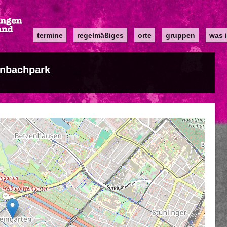
Main
termine
regelmäßiges
orte
gruppen
was i
navigation
enbachpark