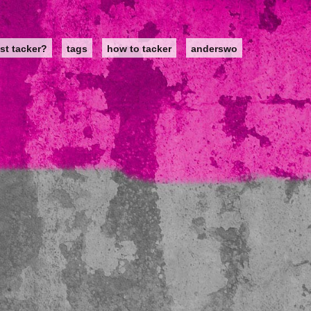
st tacker?
tags
how to tacker
anderswo