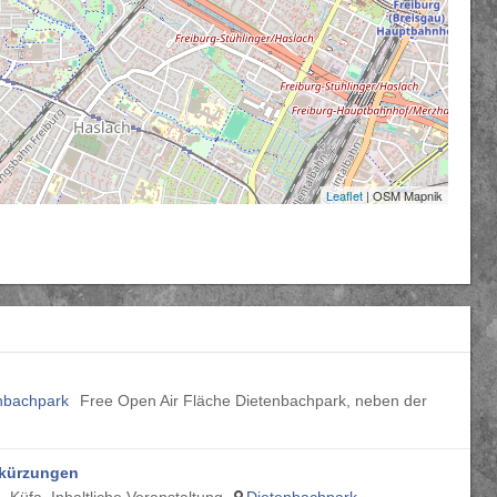
Leaflet
| OSM Mapnik
nbachpark
Free Open Air Fläche Dietenbachpark, neben der
lkürzungen