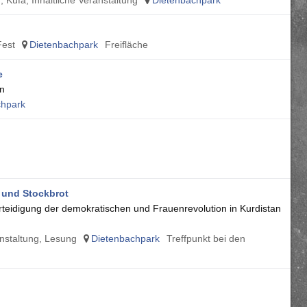
 Küfa, Inhaltliche Veranstaltung
Dietenbachpark
Fest
Dietenbachpark
Freifläche
e
en
chpark
 und Stockbrot
erteidigung der demokratischen und Frauenrevolution in Kurdistan
nstaltung, Lesung
Dietenbachpark
Treffpunkt bei den