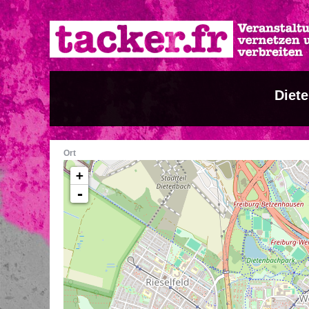
Direkt
zum
Inhalt
Diet
Ort
+
-