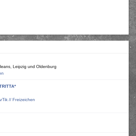
eans, Leipzig und Oldenburg
en
TRITTA*
rTik // Freizeichen