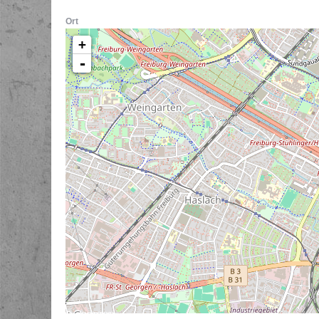
Ort
+
-