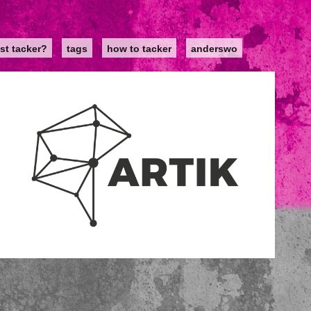
st tacker?
tags
how to tacker
anderswo