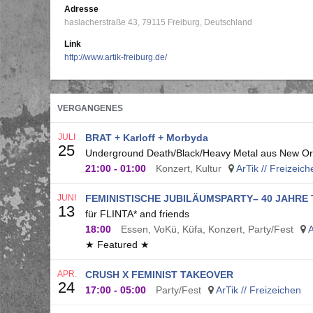
Adresse
haslacherstraße 43
79115
Freiburg
Deutschland
Link
http://www.artik-freiburg.de/
VERGANGENES
JULI
BRAT + Karloff + Morbyda
25
Underground Death/Black/Heavy Metal aus New Orl
21:00
-
01:00
Konzert, Kultur
ArTik // Freizeich
JUNI
FEMINISTISCHE JUBILÄUMSPARTY– 40 JAHRE 
13
für FLINTA* and friends
18:00
Essen, VoKü, Küfa, Konzert, Party/Fest
A
★ Featured ★
APR.
CRUSH X FEMINIST TAKEOVER
24
17:00
-
05:00
Party/Fest
ArTik // Freizeichen