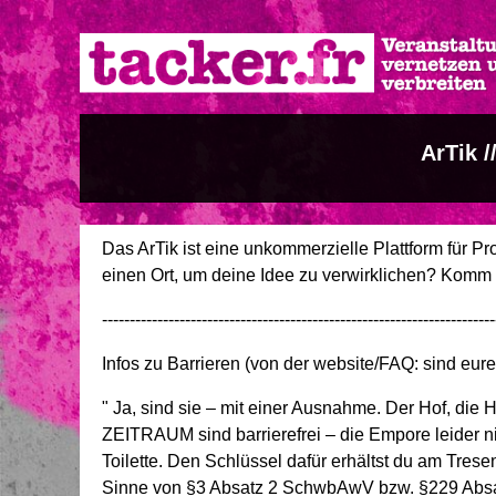
Direkt
zum
Inhalt
ArTik /
Das ArTik ist eine unkommerzielle Plattform für Pr
einen Ort, um deine Idee zu verwirklichen? Komm 
-----------------------------------------------------------------------
Infos zu Barrieren (von der website/FAQ: sind eure
" Ja, sind sie – mit einer Ausnahme. Der Hof, di
ZEITRAUM sind barrierefrei – die Empore leider ni
Toilette. Den Schlüssel dafür erhältst du am Trese
Sinne von §3 Absatz 2 SchwbAwV bzw. §229 Absatz 2