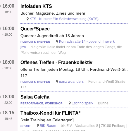
16:00
Infoladen KTS
-
18:00
Bücher, Magazine, Zines und mehr
KTS - Kulturtreff in Selbstverwaltung (KaTS)
16:00
Queer*Space
-
19:00
Queerer Jugendtreff ab 13 Jahren
Konradstraße 14 - Jugendhilfswerk
PLENUM & TREFFEN
jhw
die große Halle findet ihr am Ende des langen Gangs, die
Pfeile weisen euch den Weg
18:00
Offenes Treffen - Frauenkollektiv
-
20:00
offene Treffen jeden Montag, 18 Uhr, Ferdinand-Weiß-Str.
117
ganz woanders
Ferdinand-Weiß Straße
PLENUM & TREFFEN
117
18:00
Salsa Caleña
-
22:00
Eschholzpark
Bühne
PERFORMANCE, WORKSHOP
18:15
Thaibox-Kondi für FLINTA*
-
19:45
[kein Training an Feiertagen]
BiK-Raum
bik E.V. | Vaubanallee 8 | 79100 Freiburg |
SPORT