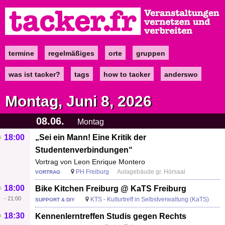
Direkt
zum
Inhalt
termine
regelmäßiges
orte
gruppen
Main
navigation
was ist tacker?
tags
how to tacker
anderswo
Montag, Juni 8, 2026
08.06.
Montag
18:00
„Sei ein Mann! Eine Kritik der
Studentenverbindungen“
Vortrag von Leon Enrique Montero
PH Freiburg
Aulagebäude gr. Hörsaal
VORTRAG
18:00
Bike Kitchen Freiburg @ KaTS Freiburg
-
21:00
KTS - Kulturtreff in Selbstverwaltung (KaTS)
SUPPORT & DIY
18:30
Kennenlerntreffen Studis gegen Rechts