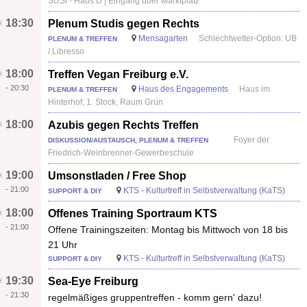
SUSI - Haus D | Eingang über Marktplatz
18:30
Plenum Studis gegen Rechts
Mensagarten
Schlechtwetter-Option: UB
PLENUM & TREFFEN
/ Libresso
18:00
Treffen Vegan Freiburg e.V.
-
20:30
Haus des Engagements
Haus im
PLENUM & TREFFEN
Hinterhof, 1. Stock, Raum Grün
18:00
Azubis gegen Rechts Treffen
Foyer der
DISKUSSION/AUSTAUSCH, PLENUM & TREFFEN
Friedrich-Weinbrenner-Gewerbeschule
19:00
Umsonstladen / Free Shop
-
21:00
KTS - Kulturtreff in Selbstverwaltung (KaTS)
SUPPORT & DIY
18:00
Offenes Training Sportraum KTS
-
21:00
Offene Trainingszeiten: Montag bis Mittwoch von 18 bis
21 Uhr
KTS - Kulturtreff in Selbstverwaltung (KaTS)
SUPPORT & DIY
19:30
Sea-Eye Freiburg
-
21:30
regelmäßiges gruppentreffen - komm gern' dazu!