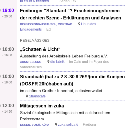
Sedan Eck
PLENUM & TREFFEN
19:00
Freiburger "Standard "? Erscheinungsformen
-
20:30
der rechten Szene - Erklärungen und Analysen
Haus des
DISKUSSION/AUSTAUSCH, VORTRAG
Engagements
EG
REGELMÄSSIGES
10:00
„Schatten & Licht“
-
16:00
Ausstellung des Arbeitskreis Leben Freiburg e.V.
die fabrik
im Café und im Foyer des
AUSSTELLUNG
Vorderhauses
10:00
Strandcafé (hat zu 2.8.-30.8.26!!!(nur die Kneipen
-
18:00
(DO&FR 20h)haben auf))
im schönen Grether Innenhof, selbstverwaltet
Strandcafé
12:00
Mittagessen im zuka
-
14:30
Sozial-ökologischer Mittagstisch mit solidarischem
Preisssystem
zuka solicafé
Freiburg
ESSEN, VOKÜ, KÜFA