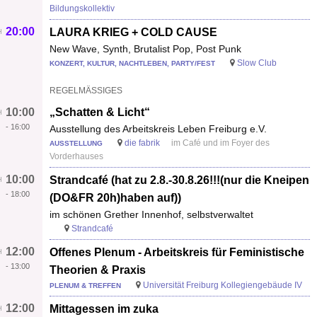
Bildungskollektiv
20:00
LAURA KRIEG + COLD CAUSE
New Wave, Synth, Brutalist Pop, Post Punk
Slow Club
KONZERT, KULTUR, NACHTLEBEN, PARTY/FEST
REGELMÄSSIGES
10:00
„Schatten & Licht“
-
16:00
Ausstellung des Arbeitskreis Leben Freiburg e.V.
die fabrik
im Café und im Foyer des
AUSSTELLUNG
Vorderhauses
10:00
Strandcafé (hat zu 2.8.-30.8.26!!!(nur die Kneipen
-
18:00
(DO&FR 20h)haben auf))
im schönen Grether Innenhof, selbstverwaltet
Strandcafé
12:00
Offenes Plenum - Arbeitskreis für Feministische
-
13:00
Theorien & Praxis
Universität Freiburg Kollegiengebäude IV
PLENUM & TREFFEN
12:00
Mittagessen im zuka