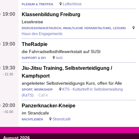
Luftschloss
PLENUM & TREFFEN
19:00
Klassenbildung Freiburg
Lesekreise
DISKUSSION/AUSTAUSCH, INHALTLICHE VERANSTALTUNG, LESUNG
Haus des Engagements
19:00
TheRadpie
die Fahrradselbsthilfewerkstatt auf SUSI
susi
SUPPORT & DIY
19:30
Jiu-Jitsu Training, Selbstverteidigung /
-
21:30
Kampfsport
angeleiteter Selbstverteidigungs Kurs, offen für Alle
KTS - Kulturtreff in Selbstverwaltung
SPORT, WORKSHOP
(KaTS)
Caf´e
20:00
Panzerknacker-Kneipe
-
01:00
im Strandcafe
Strandcafé
NACHTLEBEN
August 2026