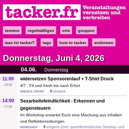
Direkt
zum
Inhalt
termine
regelmäßiges
orte
gruppen
Main
navigation
was ist tacker?
tags
how to tacker
anderswo
Donnerstag, Juni 4, 2026
04.06.
Donnerstag
11:00
widersetzen Sponsorenlauf + T-Shirt Druck
-
18:00
4/7 ; Fit und fresh bis nach Erfurt
seepark
KREATIV, SPORT
14:00
Sexarbeitsfeindlichkeit - Erkennen und
-
17:00
gegensteuern
Im Workshop erwartet Euch eine Mischung aus Inhalten
und Reflektionsübungen
erogene Zone: queerfeministisches Sexshop- und
WORKSHOP