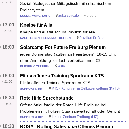
-
14:30
Sozial-ökologischer Mittagstisch mit solidarischem
Preisssystem
zuka solicafé
Freiburg
ESSEN, VOKÜ, KÜFA
17:00
Kneipe für Alle
-
21:00
Kneipe und Austausch im Pavillon für Alle
Pavillon für Alle
NACHTLEBEN, PLENUM & TREFFEN
18:00
Solarcamp For Future Freiburg Plenum
jeden Donnerstag (außer an Feiertagen), 18-19 Uhr,
ohne Anmeldung, einfach vorbeikommen 😊
Asta
PLENUM & TREFFEN
18:00
Flinta offenes Training Sportraum KTS
-
21:00
Flinta offenes Training Sportraum KTS
KTS - Kulturtreff in Selbstverwaltung (KaTS)
SUPPORT & DIY
18:30
Rote Hilfe Sprechstunde
-
19:00
Offene Anlaufstelle der Roten Hilfe Freiburg bei
Problemen mit Polizei, Staatsanwaltschaft oder Gericht
Linkes Zentrum Freiburg (LIZ)
SUPPORT & DIY
18:30
ROSA - Rolling Safespace Offenes Plenum