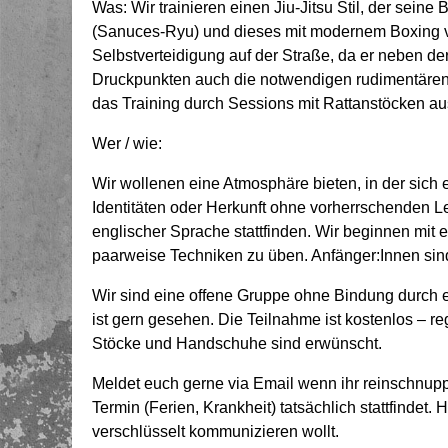
Was: Wir trainieren einen Jiu-Jitsu Stil, der seine 
(Sanuces-Ryu) und dieses mit modernem Boxing ver
Selbstverteidigung auf der Straße, da er neben d
Druckpunkten auch die notwendigen rudimentären Sc
das Training durch Sessions mit Rattanstöcken a
Wer / wie:
Wir wollenen eine Atmosphäre bieten, in der sich 
Identitäten oder Herkunft ohne vorherrschenden Le
englischer Sprache stattfinden. Wir beginnen mit
paarweise Techniken zu üben. Anfänger:Innen sin
Wir sind eine offene Gruppe ohne Bindung durch 
ist gern gesehen. Die Teilnahme ist kostenlos – r
Stöcke und Handschuhe sind erwünscht.
Meldet euch gerne via Email wenn ihr reinschnupper
Termin (Ferien, Krankheit) tatsächlich stattfindet.
verschlüsselt kommunizieren wollt.