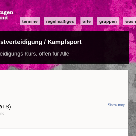
Main
termine
regelmäßiges
orte
gruppen
was i
navigation
lbstverteidigung / Kampfsport
eidigungs Kurs, offen für Alle
Show map
KaTS)
and