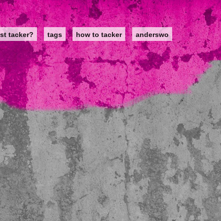
st tacker?
tags
how to tacker
anderswo