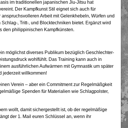
Basis im traditionellen japanischen Jiu-Jitsu hat
eint. Der Kampfkunst Stil eignet sich auch für
er anspruchsvolleren Arbeit mit Gelenkhebeln, Würfen und
hlag-, Tritt-, und Blocktechniken bietet. Ergänzt wird
us den philippinischen Kampfkünsten.
ein möglichst diverses Publikum bezüglich Geschlechter-
istungsdruck wohlfühlt. Das Training kann auch in
 einem ausführlichen Aufwärmen mit Gymnastik um später
d jederzeit willkommen!
einen Verein – aber ein Commitment zur Regelmäßgkeit
egelmäßige Spenden für Materialien wie Schlagpolster,
n wollt, damit sichergestellt ist, ob der regelmäßige
 Hängt der 1. Mail euren Schlüssel an, wenn ihr