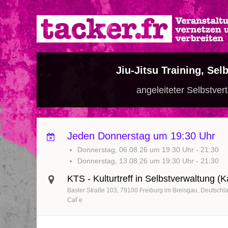
Direkt
zum
Inhalt
Jiu-Jitsu Training, Se
angeleiteter Selbstvert
Jeden Donnerstag um 19:30 Uhr
Donnerstag, 06.08.26 um 19:30 Uhr
-
21:30
Donnerstag, 13.08.26 um 19:30 Uhr
-
21:30
KTS - Kulturtreff in Selbstverwaltung (
Basler Straße 103
79100
Freiburg im Breisgau
Deutschl
Caf´e