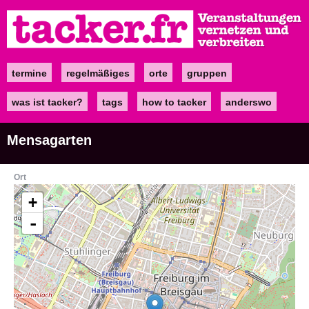
Direkt
zum
Inhalt
termine
regelmäßiges
orte
gruppen
Main
navigation
was ist tacker?
tags
how to tacker
anderswo
Mensagarten
Ort
+
-