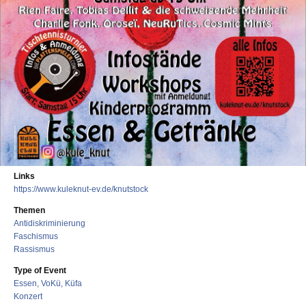
Links
https://www.kuleknut-ev.de/knutstock
Themen
Antidiskriminierung
Faschismus
Rassismus
Type of Event
Essen, VoKü, Küfa
Konzert