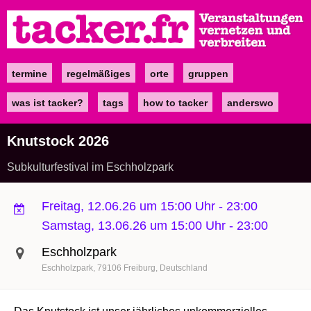
Direkt
zum
Inhalt
termine
regelmäßiges
orte
gruppen
Main
navigation
was ist tacker?
tags
how to tacker
anderswo
Knutstock 2026
Subkulturfestival im Eschholzpark
Freitag, 12.06.26 um 15:00 Uhr
-
23:00
Samstag, 13.06.26 um 15:00 Uhr
-
23:00
Eschholzpark
Eschholzpark
79106
Freiburg
Deutschland