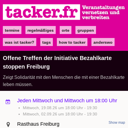
Direkt
zum
Inhalt
termine
regelmäßiges
orte
gruppen
Main
navigation
was ist tacker?
tags
how to tacker
anderswo
Offene Treffen der Initiative Bezahlkarte
stoppen Freiburg
Zeigt Solidarität mit den Menschen die mit einer Bezahlkarte
leben müssen.
Jeden Mittwoch und Mittwoch um 18:00 Uhr
Mittwoch, 19.08.26 um 18:00 Uhr
-
19:30
Mittwoch, 02.09.26 um 18:00 Uhr
-
19:30
Show map
Rasthaus Freiburg