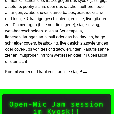
unmusikalisches, diss-tracks gegen das kyosk, jazz, giga-
autotune, poetry-slams über das rauchen aufhören oder
anfangen, zaubershows, dance-battles, ausdruckstanz
und lustige & traurige geschichten, gedichte, live-gitarren-
zertrümmerungen (bitte nur die eigene), stage-diving,
wett-haareschneiden, alles außer acapella,
liebeserklärungen an pitbull oder das holiday inn, helge
schneider covers, beatboxing, live gesichtstätowierungen
oder cover-ups von gesichtstätowierungen, kaputte zähne
ziehen, mutproben, mr tom wettessen oder ihr überrascht
uns einfach!
Kommt vorbei und traut euch auf die stage! 🐀