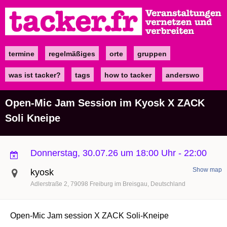
Direkt
zum
Inhalt
termine
regelmäßiges
orte
gruppen
Main
navigation
was ist tacker?
tags
how to tacker
anderswo
Open-Mic Jam Session im Kyosk X ZACK
Soli Kneipe
Donnerstag, 30.07.26 um 18:00 Uhr
-
22:00
Show map
kyosk
Adlerstraße 2
79098
Freiburg im Breisgau
Deutschland
Open-Mic Jam session X
ZACK Soli-Kneipe