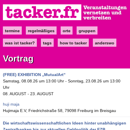
Direkt
zum
Inhalt
termine
regelmäßiges
orte
gruppen
Main
navigation
was ist tacker?
tags
how to tacker
anderswo
Vortrag
(FREE) EXHIBITION „MutualArt“
Samstag, 08.08.26 um 13:00 Uhr
-
Sonntag, 23.08.26 um 13:00
Uhr
08. AUGUST - 23. AUGUST
huji maja
Hujimaja E.V, Friedrichstraße 58, 79098 Freiburg im Breisgau
Die wirtschaftswissenschaftlichen Ideen hinter unabhängigen
Zentralbanken bis zur aktuellen Geldpolitik der EZB