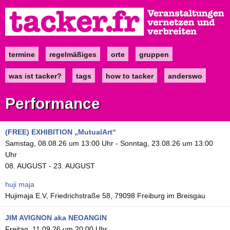
Direkt
zum
Inhalt
termine
regelmäßiges
orte
gruppen
Main
navigation
was ist tacker?
tags
how to tacker
anderswo
Performance
(FREE) EXHIBITION „MutualArt“
Samstag, 08.08.26 um 13:00 Uhr
-
Sonntag, 23.08.26 um 13:00
Uhr
08. AUGUST - 23. AUGUST
huji maja
Hujimaja E.V, Friedrichstraße 58, 79098 Freiburg im Breisgau
JIM AVIGNON aka NEOANGIN
Freitag, 11.09.26 um 20:00 Uhr