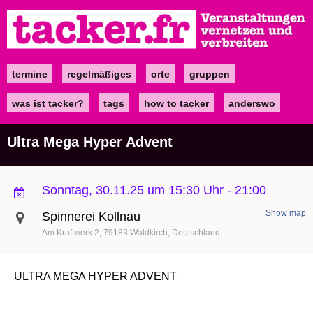
Direkt
zum
Inhalt
termine
regelmäßiges
orte
gruppen
Main
navigation
was ist tacker?
tags
how to tacker
anderswo
Ultra Mega Hyper Advent
Sonntag, 30.11.25 um 15:30 Uhr
-
21:00
Show map
Spinnerei Kollnau
Am Kraftwerk 2
79183
Waldkirch
Deutschland
ULTRA MEGA HYPER ADVENT