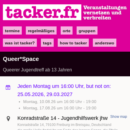
Direkt
zum
Inhalt
termine
regelmäßiges
orte
gruppen
Main
navigation
was ist tacker?
tags
how to tacker
anderswo
Queer*Space
Queerer Jugendtreff ab 13 Jahren
Jeden Montag um 16:00 Uhr, but not on:
25.05.2026, 29.03.2027
Montag, 10.08.26 um 16:00 Uhr
-
19:00
Montag, 17.08.26 um 16:00 Uhr
-
19:00
Show map
Konradstraße 14 - Jugendhilfswerk jhw
Konradstraße 14
79100
Freiburg im Breisgau
Deutschland