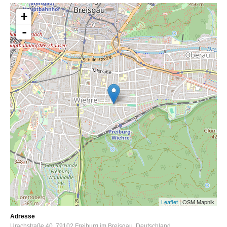
+
-
Leaflet
| OSM Mapnik
Adresse
Urachstraße 40
79102
Freiburg im Breisgau
Deutschland