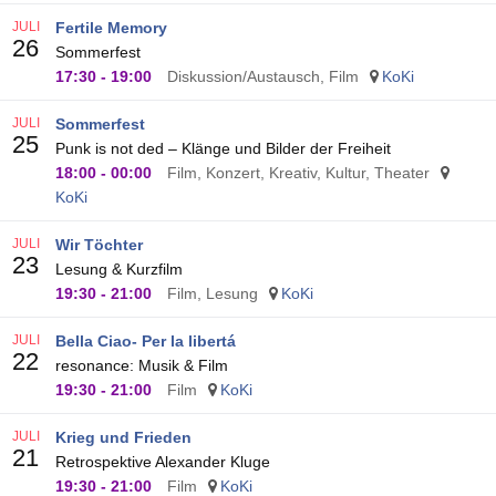
JULI
Fertile Memory
26
Sommerfest
17:30
-
19:00
Diskussion/Austausch, Film
KoKi
JULI
Sommerfest
25
Punk is not ded – Klänge und Bilder der Freiheit
18:00
-
00:00
Film, Konzert, Kreativ, Kultur, Theater
KoKi
JULI
Wir Töchter
23
Lesung & Kurzfilm
19:30
-
21:00
Film, Lesung
KoKi
JULI
Bella Ciao- Per la libertá
22
resonance: Musik & Film
19:30
-
21:00
Film
KoKi
JULI
Krieg und Frieden
21
Retrospektive Alexander Kluge
19:30
-
21:00
Film
KoKi