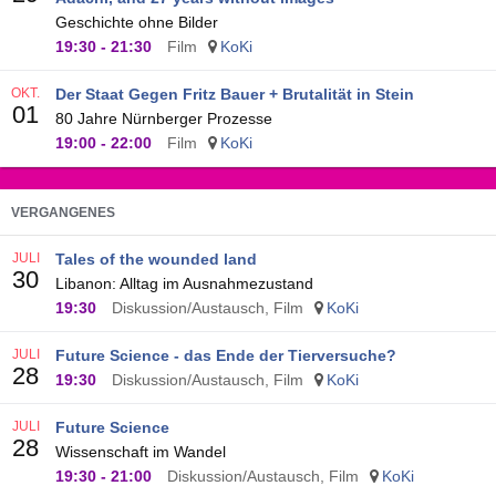
Geschichte ohne Bilder
19:30
-
21:30
Film
KoKi
OKT.
Der Staat Gegen Fritz Bauer + Brutalität in Stein
01
80 Jahre Nürnberger Prozesse
19:00
-
22:00
Film
KoKi
VERGANGENES
JULI
Tales of the wounded land
30
Libanon: Alltag im Ausnahmezustand
19:30
Diskussion/Austausch, Film
KoKi
JULI
Future Science - das Ende der Tierversuche?
28
19:30
Diskussion/Austausch, Film
KoKi
JULI
Future Science
28
Wissenschaft im Wandel
19:30
-
21:00
Diskussion/Austausch, Film
KoKi