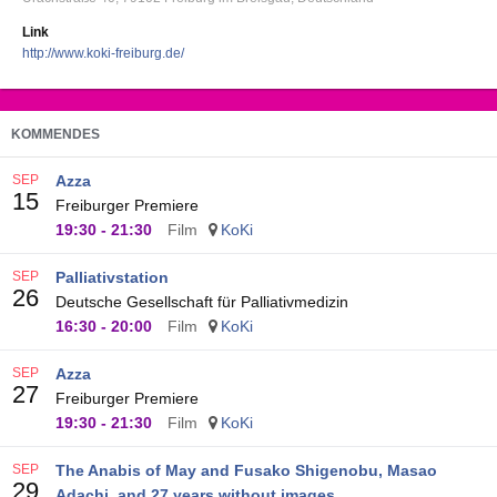
Link
http://www.koki-freiburg.de/
KOMMENDES
SEP
Azza
15
Freiburger Premiere
19:30
-
21:30
Film
KoKi
SEP
Palliativstation
26
Deutsche Gesellschaft für Palliativmedizin
16:30
-
20:00
Film
KoKi
SEP
Azza
27
Freiburger Premiere
19:30
-
21:30
Film
KoKi
SEP
The Anabis of May and Fusako Shigenobu, Masao
29
Adachi, and 27 years without images