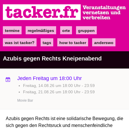
Direkt
zum
Inhalt
termine
regelmäßiges
orte
gruppen
Main
navigation
was ist tacker?
tags
how to tacker
anderswo
Azubis gegen Rechts Kneipenabend
Jeden Freitag um 18:00 Uhr
Freitag, 14.08.26 um 18:00 Uhr
-
23:59
Freitag, 21.08.26 um 18:00 Uhr
-
23:59
Movie Bar
Azubis gegen Rechts ist eine solidarische Bewegung, die
sich gegen den Rechtsruck und menschenfeindliche