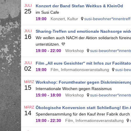
JULI
Konzert der Band Stefan Weitkus & KleinOd
25
im Susi Cafe
19:00
Konzert, Kultur
susi-bewohner*innentreff
JULI
Sharing-Treffen und emotionale Nachsorge wid
16
Wir wollen auch NACH der Aktion solidarisch fürei
unterstützen. 💜
19:00
-
22:00
Workshop
susi-bewohner*innentr
JULI
Film „All eure Gesichter“ mit Infos zur Facilita
02
19:00
Film, Informationsveranstaltung
susi-bew
MÄRZ
Workshop: Forumtheater gegen Diskriminieru
15
Internationale Wochen gegen Rassismus
15:00
-
18:00
Workshop
susi-bewohner*innentr
MÄRZ
Ökologische Konversion statt Schließung! Ein 
14
Spendensammlung für den Kauf ihrer Fabrik durch 
19:00
-
22:30
Film, Informationsveranstaltung