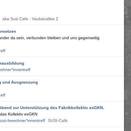
aka Susi Cafe - Vaubanallee 2
ersetzen
nander da sein, verbunden bleiben und uns gegenseitig
eff
torausbildung
ohner*innentreff
ng und Ausgrenzung
eff
Abend zur Unterstützung des Fabrikkollektiv exGKN.
das Kollektiv exGKN
susi-bewohner*innentreff
SUSI-Café