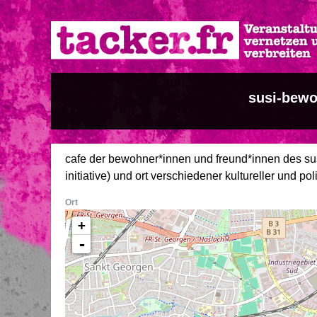
Direkt
zum
Inhalt
susi-bewo
cafe der bewohner*innen und freund*innen des sus
initiative) und ort verschiedener kultureller und po
Ort
+
-