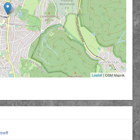
Leaflet
| OSM Mapnik
reff