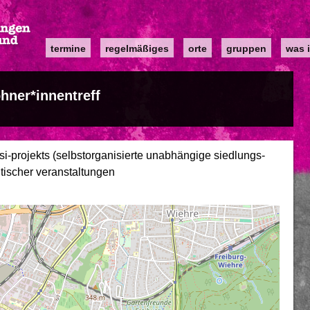
Main
termine
regelmäßiges
orte
gruppen
was i
navigation
hner*innentreff
i-projekts (selbstorganisierte unabhängige siedlungs-
litischer veranstaltungen