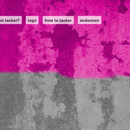
st tacker?
tags
how to tacker
anderswo