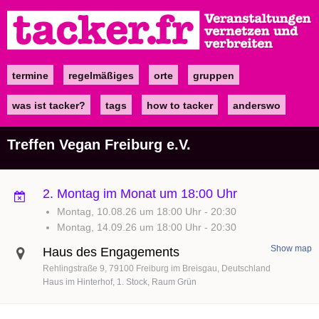
Direkt
zum
Inhalt
termine
regelmäßiges
orte
gruppen
Main
navigation
was ist tacker?
tags
how to tacker
anderswo
Treffen Vegan Freiburg e.V.
2. Montag im Monat um 18:00 Uhr
Montag, 10.08.26 um 18:00 Uhr
-
20:30
Montag, 14.09.26 um 18:00 Uhr
-
20:30
Show map
Haus des Engagements
Rehlingstraße 9
79100
Freiburg im Breisgau
Deutschland
Haus im Hinterhof, 1. Stock, Raum Grün