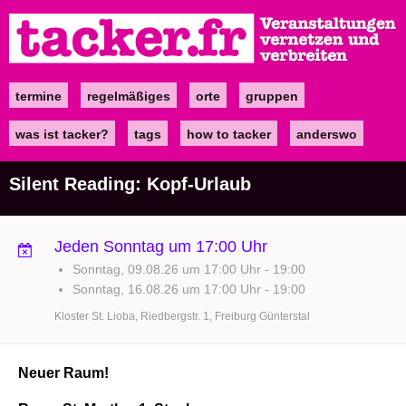
Direkt
zum
Inhalt
termine
regelmäßiges
orte
gruppen
Main
navigation
was ist tacker?
tags
how to tacker
anderswo
Silent Reading: Kopf-Urlaub
Jeden Sonntag um 17:00 Uhr
Sonntag, 09.08.26 um 17:00 Uhr
-
19:00
Sonntag, 16.08.26 um 17:00 Uhr
-
19:00
Kloster St. Lioba, Riedbergstr. 1, Freiburg Günterstal
Neuer Raum!