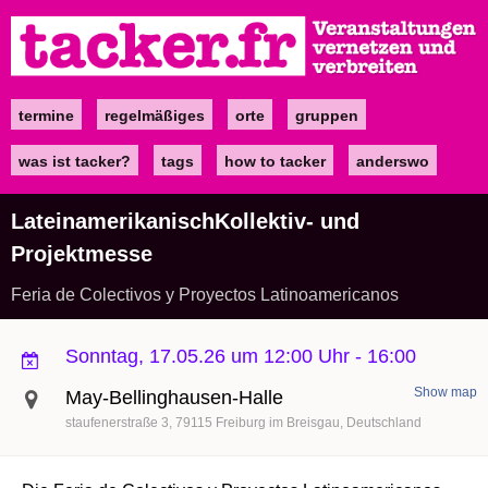
Direkt
zum
Inhalt
termine
regelmäßiges
orte
gruppen
Main
navigation
was ist tacker?
tags
how to tacker
anderswo
LateinamerikanischKollektiv- und
Projektmesse
Feria de Colectivos y Proyectos Latinoamericanos
Sonntag, 17.05.26 um 12:00 Uhr
-
16:00
Show map
May-Bellinghausen-Halle
staufenerstraße 3
79115
Freiburg im Breisgau
Deutschland