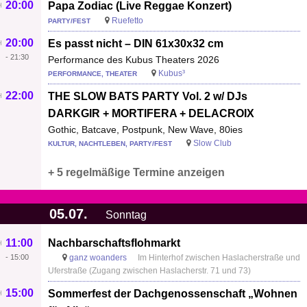
20:00
Papa Zodiac (Live Reggae Konzert)
Ruefetto
PARTY/FEST
20:00
Es passt nicht – DIN 61x30x32 cm
-
21:30
Performance des Kubus Theaters 2026
Kubus³
PERFORMANCE, THEATER
22:00
THE SLOW BATS PARTY Vol. 2 w/ DJs
DARKGIR + MORTIFERA + DELACROIX
Gothic, Batcave, Postpunk, New Wave, 80ies
Slow Club
KULTUR, NACHTLEBEN, PARTY/FEST
+ 5 regelmäßige Termine anzeigen
05.07.
Sonntag
11:00
Nachbarschaftsflohmarkt
-
15:00
ganz woanders
Im Hinterhof zwischen Haslacherstraße und
Uferstraße (Zugang zwischen Haslacherstr. 71 und 73)
15:00
Sommerfest der Dachgenossenschaft „Wohnen