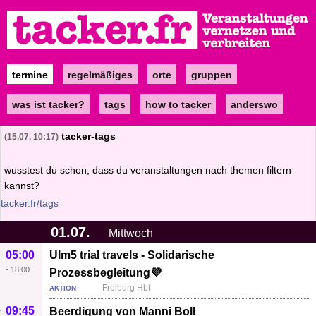
Direkt
zum
Inhalt
termine
regelmäßiges
orte
gruppen
Main
navigation
was ist tacker?
tags
how to tacker
anderswo
tacker-tags
15.07. 10:17
wusstest du schon, dass du veranstaltungen nach themen filtern
kannst?
tacker.fr/tags
01.07.
Mittwoch
05:00
Ulm5 trial travels - Solidarische
-
18:00
Prozessbegleitung💜
Freiburg Hbf
AKTION
09:45
Beerdigung von Manni Boll