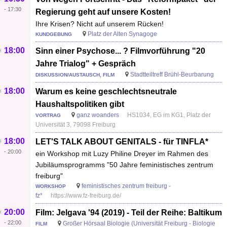
-
17:30
Regierung geht auf unsere Kosten!
Ihre Krisen? Nicht auf unserem Rücken!
Platz der Alten Synagoge
KUNDGEBUNG
18:00
Sinn einer Psychose... ? Filmvorführung "20
Jahre Trialog" + Gespräch
Stadtteiltreff Brühl-Beurbarung
DISKUSSION/AUSTAUSCH, FILM
18:00
Warum es keine geschlechtsneutrale
Haushaltspolitiken gibt
ganz woanders
HS1034, EG im KG1, Platz der
VORTRAG
Universität 3, 79098 Freiburg
18:00
LET'S TALK ABOUT GENITALS - für TINFLA*
-
20:00
ein Workshop mit Luzy Philine Dreyer im Rahmen des
Jubiläumsprogramms "50 Jahre feministisches zentrum
freiburg"
feministisches zentrum freiburg -
WORKSHOP
fz*
https://www.fz-freiburg.de/
20:00
Film: Jelgava '94 (2019) - Teil der Reihe: Baltikum
-
22:00
Großer Hörsaal Biologie (Universität Freiburg - Biologie
FILM