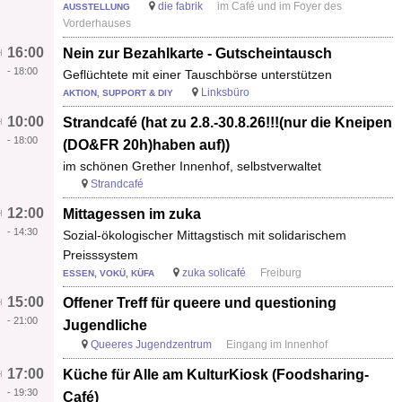
die fabrik
im Café und im Foyer des
AUSSTELLUNG
Vorderhauses
16:00
Nein zur Bezahlkarte - Gutscheintausch
-
18:00
Geflüchtete mit einer Tauschbörse unterstützen
Linksbüro
AKTION, SUPPORT & DIY
10:00
Strandcafé (hat zu 2.8.-30.8.26!!!(nur die Kneipen
-
18:00
(DO&FR 20h)haben auf))
im schönen Grether Innenhof, selbstverwaltet
Strandcafé
12:00
Mittagessen im zuka
-
14:30
Sozial-ökologischer Mittagstisch mit solidarischem
Preisssystem
zuka solicafé
Freiburg
ESSEN, VOKÜ, KÜFA
15:00
Offener Treff für queere und questioning
-
21:00
Jugendliche
Queeres Jugendzentrum
Eingang im Innenhof
17:00
Küche für Alle am KulturKiosk (Foodsharing-
-
19:30
Café)