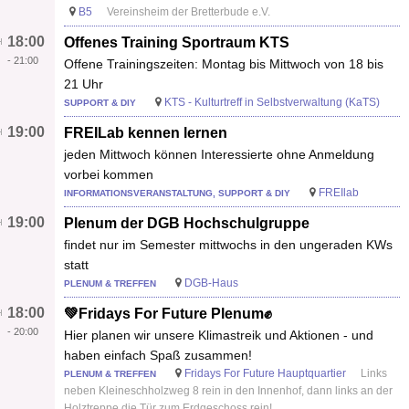
B5
Vereinsheim der Bretterbude e.V.
18:00
Offenes Training Sportraum KTS
-
21:00
Offene Trainingszeiten: Montag bis Mittwoch von 18 bis
21 Uhr
KTS - Kulturtreff in Selbstverwaltung (KaTS)
SUPPORT & DIY
19:00
FREILab kennen lernen
jeden Mittwoch können Interessierte ohne Anmeldung
vorbei kommen
FREIlab
INFORMATIONSVERANSTALTUNG, SUPPORT & DIY
19:00
Plenum der DGB Hochschulgruppe
findet nur im Semester mittwochs in den ungeraden KWs
statt
DGB-Haus
PLENUM & TREFFEN
18:00
💚Fridays For Future Plenum✊
-
20:00
Hier planen wir unsere Klimastreik und Aktionen - und
haben einfach Spaß zusammen!
Fridays For Future Hauptquartier
Links
PLENUM & TREFFEN
neben Kleineschholzweg 8 rein in den Innenhof, dann links an der
Holztreppe die Tür zum Erdgeschoss rein!