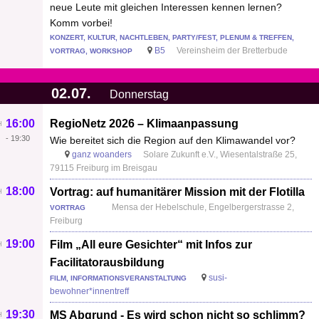
neue Leute mit gleichen Interessen kennen lernen?
Komm vorbei!
KONZERT, KULTUR, NACHTLEBEN, PARTY/FEST, PLENUM & TREFFEN,
B5
Vereinsheim der Bretterbude
VORTRAG, WORKSHOP
02.07.
Donnerstag
16:00
RegioNetz 2026 – Klimaanpassung
-
19:30
Wie bereitet sich die Region auf den Klimawandel vor?
ganz woanders
Solare Zukunft e.V., Wiesentalstraße 25,
79115 Freiburg im Breisgau
18:00
Vortrag: auf humanitärer Mission mit der Flotilla
Mensa der Hebelschule, Engelbergerstrasse 2,
VORTRAG
Freiburg
19:00
Film „All eure Gesichter“ mit Infos zur
Facilitatorausbildung
susi-
FILM, INFORMATIONSVERANSTALTUNG
bewohner*innentreff
19:30
MS Abgrund - Es wird schon nicht so schlimm?