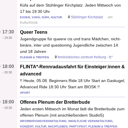
Küfa auf dem Stühlinger Kirchplatz: Jeden Mittwoch von
17 bis 19:30 Uhr
Stühlinger Kirchplatz
am
ESSEN, VOKÜ, KÜFA, KULTUR
KulturKiosk
17:30
Queer Teens
-
19:30
Jugendgruppe für queere cis und trans Mädchen, nicht-
binäre, inter und questioning Jugendliche zwischen 14
und 18 Jahren
feministisches zentrum freiburg - fz*
PLENUM & TREFFEN
18:00
FLINTA*-Rennradausfahrt für Einsteiger:innen &
-
20:30
advanced
!! Heute, 05.08. Beginners Ride 18 Uhr Start an Gaskugel;
Advanced Ride 18:30 Uhr Start am BIOSK !!
SPORT
18:00
Offenes Plenum der Bretterbude
-
19:30
Jeden ersten Mittwoch im Monat lädt die Bretterbude zum
offenen Plenum (mit anschließendem Studio5)
INFORMATIONSVERANSTALTUNG, INHALTLICHE VERANSTALTUNG,
KONZERT, KULTUR, NACHTLEBEN, PARTY/FEST, PLENUM & TREFFEN