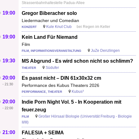
Strassenbahnhaltestelle Padua-Allee
19:00
Gregor Biberacher solo
Liedermacher und Comedian
Kule Knut Club
bei Regen im Keller
KONZERT
19:00
Kein Land Für Niemand
Film
JuZe Denzlingen
FILM, INFORMATIONSVERANSTALTUNG
19:30
MS Abgrund - Es wird schon nicht so schlimm?
Südufer
THEATER
20:00
Es passt nicht – DIN 61x30x32 cm
-
21:30
Performance des Kubus Theaters 2026
Kubus³
PERFORMANCE, THEATER
20:00
Indie Porn Night Vol. 5 - In Kooperation mit
-
22:00
feuer.zeug
Großer Hörsaal Biologie (Universität Freiburg - Biologie
FILM
II/III)
21:00
FALESIA + SEIMA