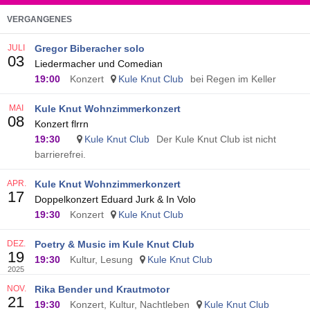
VERGANGENES
JULI
Gregor Biberacher solo
03
Liedermacher und Comedian
19:00
Konzert
Kule Knut Club
bei Regen im Keller
MAI
Kule Knut Wohnzimmerkonzert
08
Konzert flrrn
19:30
Kule Knut Club
Der Kule Knut Club ist nicht
barrierefrei.
APR.
Kule Knut Wohnzimmerkonzert
17
Doppelkonzert Eduard Jurk & In Volo
19:30
Konzert
Kule Knut Club
DEZ.
Poetry & Music im Kule Knut Club
19
19:30
Kultur, Lesung
Kule Knut Club
2025
NOV.
Rika Bender und Krautmotor
21
19:30
Konzert, Kultur, Nachtleben
Kule Knut Club