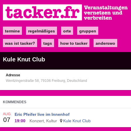
Direkt
zum
Inhalt
termine
regelmäßiges
orte
gruppen
Main
navigation
was ist tacker?
tags
how to tacker
anderswo
Kule Knut Club
Adresse
Wentzingerstraße 58
79106
Freiburg
Deutschland
KOMMENDES
AUG.
Eric Pfeifer live im Innenhof
07
19:00
Konzert, Kultur
Kule Knut Club