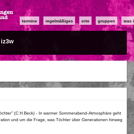
Main
termine
regelmäßiges
orte
gruppen
was i
navigation
iz3w
r Töchter" (C.H.Beck) - In warmer Sommerabend-Atmosphäre geht
gration und um die Frage, was Töchter über Generationen hinweg