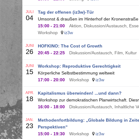
JULI
Tag der offenen (iz3w)-Tür
04
Umsonst & draußen im Hinterhof der Kronenstraße
15:00
-
21:00
Aktion, Diskussion/Austausch, Essen
Workshop
iz3w
JUNI
HOFKINO: The Cost of Growth
26
20:45
-
22:25
Diskussion/Austausch, Film, Kultur
JUNI
Workshop: Reproduktive Gerechtigkeit
15
Körperliche Selbstbestimmung weltweit
17:00
-
20:00
Workshop
iz3w
APR.
Kapitalismus überwinden! ...und dann?
18
Workshop zur demokratischen Planwirtschaft. Dies
16:00
-
18:00
Diskussion/Austausch, Inhaltliche 
JAN.
Methodenfortbildung: „Globale Bildung in Zeit
23
Perspektiven“
15:00
-
19:30
Workshop
iz3w