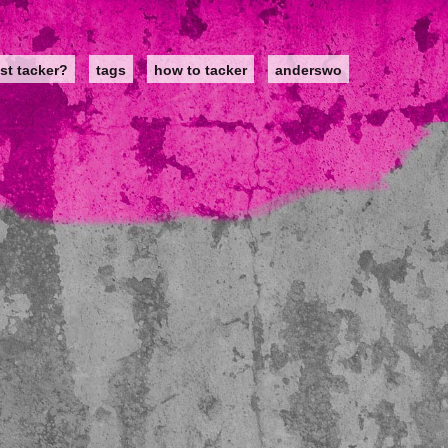
st tacker?
tags
how to tacker
anderswo