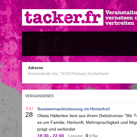
Direkt
zum
Inhalt
Adresse
Kronenstraße 16a
79100
Freiburg
Deutschland
VERGANGENES
JULI
Sommernachtslesung im Hinterhof
28
Oliwia Hälterlein liest aus ihrem Debütroman "Wi
es um Familie, Herkunft, Mehrsprachigkeit und Mi
prägt und verbindet
19:30
-
22:00
Lesung
iz3w