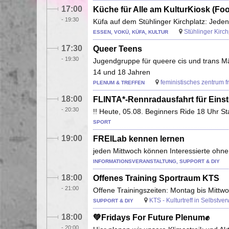
17:00
Küche für Alle am KulturKiosk (Fo
-
19:30
Küfa auf dem Stühlinger Kirchplatz: Jede
Stühlinger Kirch
ESSEN, VOKÜ, KÜFA, KULTUR
17:30
Queer Teens
-
19:30
Jugendgruppe für queere cis und trans Mä
14 und 18 Jahren
feministisches zentrum fr
PLENUM & TREFFEN
18:00
FLINTA*-Rennradausfahrt für Eins
-
20:30
!! Heute, 05.08. Beginners Ride 18 Uhr S
SPORT
19:00
FREILab kennen lernen
jeden Mittwoch können Interessierte oh
INFORMATIONSVERANSTALTUNG, SUPPORT & DIY
18:00
Offenes Training Sportraum KTS
-
21:00
Offene Trainingszeiten: Montag bis Mittw
KTS - Kulturtreff in Selbstve
SUPPORT & DIY
18:00
💚Fridays For Future Plenum✊
-
20:00