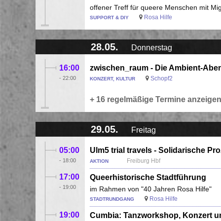
offener Treff für queere Menschen mit Mi
Rosa Hilfe
SUPPORT & DIY
28.05.
Donnerstag
16:00
zwischen_raum - Die Ambient-Abe
-
22:00
Schopf2
KONZERT, KULTUR
+ 16 regelmäßige Termine anzeige
29.05.
Freitag
05:00
Ulm5 trial travels - Solidarische P
-
18:00
Freiburg Hbf
AKTION
17:00
Queerhistorische Stadtführung
-
19:00
im Rahmen von "40 Jahren Rosa Hilfe"
Rosa Hilfe
STADTRUNDGANG
19:00
Cumbia: Tanzworkshop, Konzert u