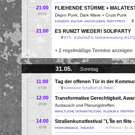
21:00
FLIEHENDE STÜRME + MALATESTA
-
03:00
Depro Punk, Dark Wave + Crust Punk
KONZERT, KULTUR, NACHTLEBEN, PARTY/FEST
21:00
ES RUMZT WIEDER! SOLIPARTY
KTS - Kulturtreff in Selbstverwaltung (KaTS
+ 2 regelmäßige Termine anzeigen
31.05.
Sonntag
11:00
Tag der offenen Tür in der Kommu
-
17:00
Kommune Schafhof (St. Peter)
12:00
Transformative Gerechtigkeit, Aw
-
15:00
Austausch und Planungstreffen
INHALTLICHE VERANSTALTUNG, PLENUM & TREFFEN
14:00
Straßenkunstfestival "L'Île en fête - 
-
22:00
Art'Rhena - Île d
PERFORMANCE, THEATER