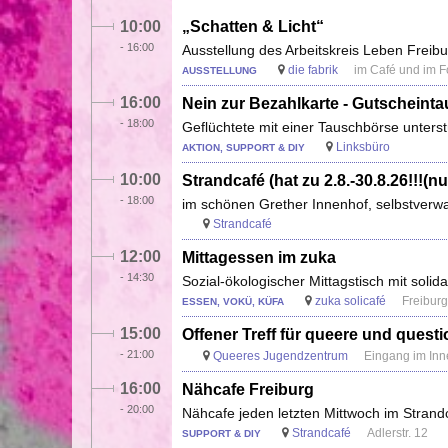
10:00
„Schatten & Licht“
-
16:00
Ausstellung des Arbeitskreis Leben Freibu
die fabrik
im Café und im 
AUSSTELLUNG
16:00
Nein zur Bezahlkarte - Gutscheint
-
18:00
Geflüchtete mit einer Tauschbörse unters
Linksbüro
AKTION, SUPPORT & DIY
10:00
Strandcafé (hat zu 2.8.-30.8.26!!!
-
18:00
im schönen Grether Innenhof, selbstverwa
Strandcafé
12:00
Mittagessen im zuka
-
14:30
Sozial-ökologischer Mittagstisch mit soli
zuka solicafé
Freiburg
ESSEN, VOKÜ, KÜFA
15:00
Offener Treff für queere und quest
-
21:00
Queeres Jugendzentrum
Eingang im Inn
16:00
Nähcafe Freiburg
-
20:00
Nähcafe jeden letzten Mittwoch im Strand
Strandcafé
Adlerstr. 12
SUPPORT & DIY