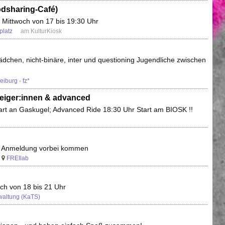
odsharing-Café)
n Mittwoch von 17 bis 19:30 Uhr
platz
am KulturKiosk
dchen, nicht-binäre, inter und questioning Jugendliche zwischen
eiburg - fz*
teiger:innen & advanced
tart an Gaskugel; Advanced Ride 18:30 Uhr Start am BIOSK !!
ne Anmeldung vorbei kommen
FREIlab
och von 18 bis 21 Uhr
rwaltung (KaTS)