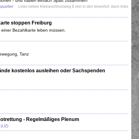
Aktionen - und haben einfach Spaß zusammen!
quartier
Links neben Kleineschholzweg 8 rein in den Innenhof, dann links
lkarte stoppen Freiburg
t einer Bezahlkarte leben müssen.
ewegung, Tanz
stände kostenlos ausleihen oder Sachspenden
notrettung - Regelmäßiges Plenum
(LIZ)