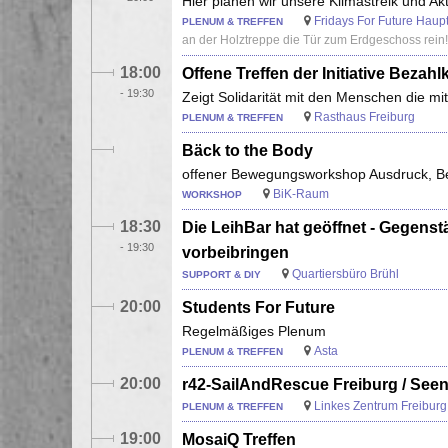
Hier planen wir unsere Klimastreik und 
Fridays For Future Haupt
PLENUM & TREFFEN
an der Holztreppe die Tür zum Erdgeschoss rein!
18:00
Offene Treffen der Initiative Bezah
-
19:30
Zeigt Solidarität mit den Menschen die mi
Rasthaus Freiburg
PLENUM & TREFFEN
Bäck to the Body
offener Bewegungsworkshop Ausdruck, B
BiK-Raum
WORKSHOP
18:30
Die LeihBar hat geöffnet - Gegen
-
19:30
vorbeibringen
Quartiersbüro Brühl
SUPPORT & DIY
20:00
Students For Future
Regelmäßiges Plenum
Asta
PLENUM & TREFFEN
20:00
r42-SailAndRescue Freiburg / See
Linkes Zentrum Freiburg 
PLENUM & TREFFEN
19:00
MosaiQ Treffen