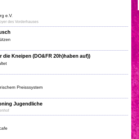
rg e.V.
Foyer des Vorderhauses
ausch
tützen
(nur die Kneipen (DO&FR 20h)haben auf))
ltet
darischem Preisssystem
ioning Jugendliche
enhof
cafe