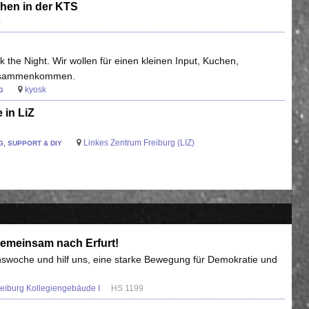
chen in der KTS
)
the Night. Wir wollen für einen kleinen Input, Kuchen,
zusammenkommen.
kyosk
G
 in LiZ
Linkes Zentrum Freiburg (LIZ)
, SUPPORT & DIY
emeinsam nach Erfurt!
onswoche und hilf uns, eine starke Bewegung für Demokratie und
Freiburg Kollegiengebäude I
HS 1199