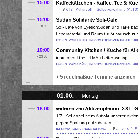
15:00
Kaffeekätzchen - Kaffee, Tee & Ku
KTS - Kulturtreff in Selbstverwaltung (KaTS
15:00
Sudan Solidarity Soli-Café
-
18:00
Soli-Café von EyesonSudan und Take back 
Lesematerial und Raum für Austausch 
ESSEN, VOKÜ, KÜFA, INFORMATIONSVERANSTALTUN
19:00
Community Kitchen / Küche für Alle
-
23:00
input about the ULM5 +Letter-writing
ESSEN, VOKÜ, KÜFA, INFORMATIONSVERANSTALTUNG
+ 5 regelmäßige Termine anzeigen
01.06.
Montag
18:00
widersetzen Aktivenplenum XXL: G
1/7 ; Sei dabei beim Auftakt unserer Akti
gegen Spaltung aufzubauen.
Universität 
INFORMATIONSVERANSTALTUNG