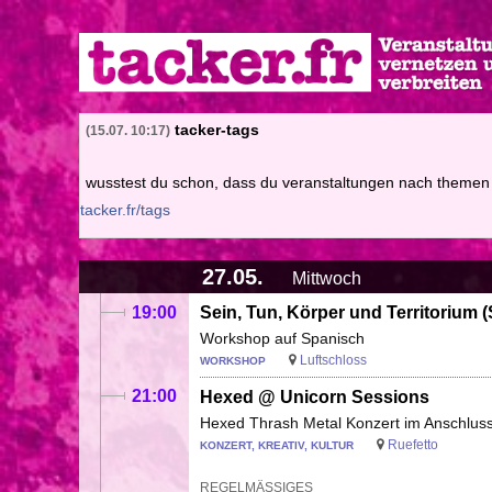
Direkt
zum
Inhalt
tacker-tags
15.07. 10:17
wusstest du schon, dass du veranstaltungen nach themen 
tacker.fr/tags
27.05.
Mittwoch
19:00
Sein, Tun, Körper und Territorium (S
Workshop auf Spanisch
Luftschloss
WORKSHOP
21:00
Hexed @ Unicorn Sessions
Hexed Thrash Metal Konzert im Anschlus
Ruefetto
KONZERT, KREATIV, KULTUR
REGELMÄSSIGES