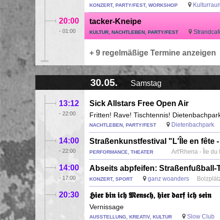
Kulturraum
KONZERT, PARTY/FEST, WORKSHOP
20:00
tacker-Kneipe
-
01:00
Strandcaf
KULTUR, NACHTLEBEN, PARTY/FEST
+ 9 regelmäßige Termine anzeigen
30.05.
Samstag
13:12
Sick Allstars Free Open Air
-
22:00
Fritten! Rave! Tischtennis! Dietenbachpar
Dietenbachpark
NACHTLEBEN, PARTY/FEST
14:00
Straßenkunstfestival "L'Île en fête - 
-
22:00
Art'Rhena - Île d
PERFORMANCE, THEATER
14:00
Abseits abpfeifen: Straßenfußball-
-
17:00
ganz woanders
Bolzplät
KONZERT, SPORT
20:30
𝕳𝖎𝖊𝖗 𝖇𝖎𝖓 𝖎𝖈𝖍 𝕸𝖊𝖓𝖘𝖈𝖍, 𝖍𝖎𝖊𝖗 𝖉𝖆𝖗𝖋 𝖎𝖈𝖍 𝖘𝖊𝖎𝖓
Vernissage
Slow Club
AUSSTELLUNG, KREATIV, KULTUR