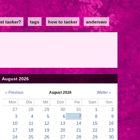
st tacker?
tags
how to tacker
anderswo
August 2026
‹‹
Previous
August 2026
Weiter
››
Seitennummerierung
Mon
Die
Mit
Don
Fre
Sam
Son
27
28
29
30
31
1
2
3
4
5
6
7
8
9
10
11
12
13
14
15
16
17
18
19
20
21
22
23
24
25
26
27
28
29
30