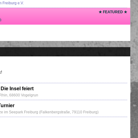
 Freiburg e.V.
★ FEATURED ★
é
k!
Die Insel feiert
u Rhin, 68600 Vogelgrun
Turnier
ze im Seepark Freiburg (Falkenbergstraße, 79110 Freiburg)