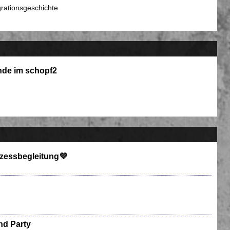
grationsgeschichte
nde im schopf2
n
rozessbegleitung💜
nd Party